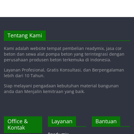
Tentang Kami
Kami adalah website tempat pembelian readymix, jasa cor
beton dan sewa alat pompa beton yang terintegrasi dengan
perusahaan produsen beton terkemuka di Indonesia.
Layanan Profesional, Gratis Konsultasi, dan Berpengalaman
lebih dari 10 Tahun.
Siap melayani pengadaan kebutuhan material bangunan
anda dan Menjalin kemitraan yang baik.
Office &
Layanan
Bantuan
Kontak