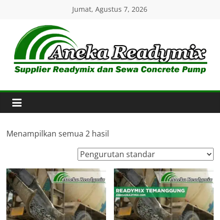
Skip
Jumat, Agustus 7, 2026
to
content
Aneka
Readymix
Pusat
Penjualan
Menampilkan semua 2 hasil
Online
Aneka
Beton
Ready
mix
di
Indonesia