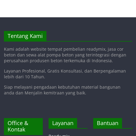
Tentang Kami
Kami adalah website tempat pembelian readymix, jasa cor
beton dan sewa alat pompa beton yang terintegrasi dengan
perusahaan produsen beton terkemuka di Indonesia.
Layanan Profesional, Gratis Konsultasi, dan Berpengalaman
lebih dari 10 Tahun.
Siap melayani pengadaan kebutuhan material bangunan
anda dan Menjalin kemitraan yang baik.
Office &
Layanan
Bantuan
Kontak