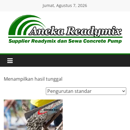
Skip
Jumat, Agustus 7, 2026
to
content
Aneka
Readymix
Pusat
Penjualan
Menampilkan hasil tunggal
Online
Aneka
Beton
Ready
mix
di
Indonesia