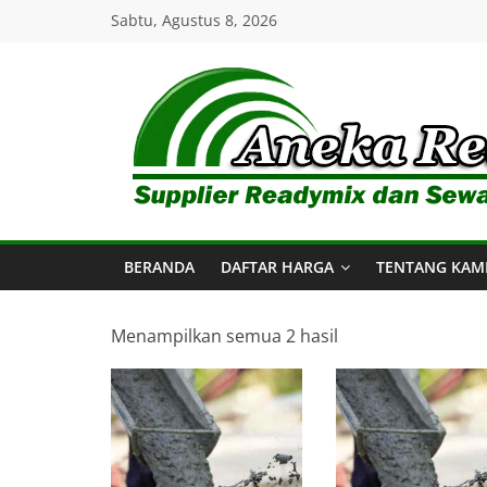
Skip
Sabtu, Agustus 8, 2026
to
content
Aneka
Readymix
BERANDA
DAFTAR HARGA
TENTANG KAM
Pusat
Penjualan
Online
Menampilkan semua 2 hasil
Aneka
Beton
Ready
mix
di
Indonesia