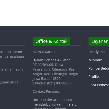
Office & Kontak
Layanan
asa cor beton
Alamat Kantor
Ready mix
gan perusahaan
Jalan Ponpes Al-Fatah
Minimix
RT.02/RW.05, Desa
Pompa Beto
ngalaman lebih
Pasirangin, Cileungsi, Pasir
Angin, Kec. Cileungsi, Bogor,
Profile
Jawa Barat 16820
ngunan anda
Phone: (021) 80488786
Cara Pemes
Contact Persons:
Untuk order anda dapat
menghubungi kami melalui
whatsapp & Telepon.