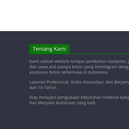
Tentang Kami
Kami adalah website tempat pembelian readymix, j
dan sewa alat pompa beton yang terintegrasi den
produsen beton terkemuka di Indonesia.
Layanan Profesional, Gratis Konsultasi, dan Berpe
dari 10 Tahun.
Siap melayani pengadaan kebutuhan material ba
dan Menjalin kemitraan yang baik.