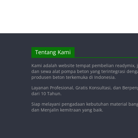
Tentang Kami
Kami adalah website tempat pembelian readymix, j
dan sewa alat pompa beton yang terintegrasi den
produsen beton terkemuka di Indonesia.
Layanan Profesional, Gratis Konsultasi, dan Berpe
dari 10 Tahun.
Siap melayani pengadaan kebutuhan material ba
dan Menjalin kemitraan yang baik.