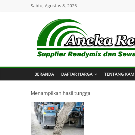
Skip
Sabtu, Agustus 8, 2026
to
content
Aneka
Readymix
BERANDA
DAFTAR HARGA
TENTANG KAM
Pusat
Penjualan
Online
Menampilkan hasil tunggal
Aneka
Beton
Ready
mix
di
Indonesia