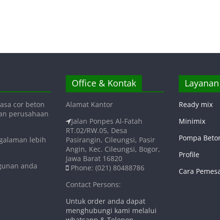
Office & Kontak
Layanan
asa cor beton
Alamat Kantor
Ready mix
gan perusahaan
Jalan Ponpes Al-Fatah
Minimix
RT.02/RW.05, Desa
Pompa Beto
ngalaman lebih
Pasirangin, Cileungsi, Pasir
Angin, Kec. Cileungsi, Bogor,
Profile
Jawa Barat 16820
ngunan anda
Phone: (021) 80488786
Cara Pemes
Contact Persons:
Untuk order anda dapat
menghubungi kami melalui
whatsapp & Telepon.