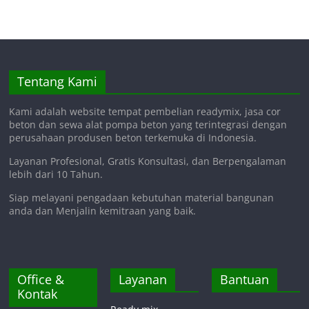
Tentang Kami
Kami adalah website tempat pembelian readymix, jasa cor
beton dan sewa alat pompa beton yang terintegrasi dengan
perusahaan produsen beton terkemuka di Indonesia.
Layanan Profesional, Gratis Konsultasi, dan Berpengalaman
lebih dari 10 Tahun.
Siap melayani pengadaan kebutuhan material bangunan
anda dan Menjalin kemitraan yang baik.
Office &
Layanan
Bantuan
Kontak