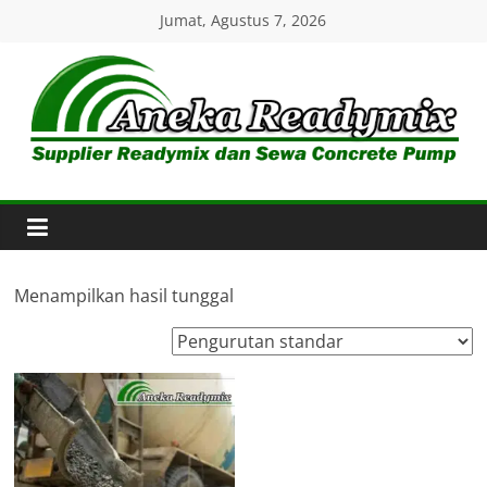
Skip
Jumat, Agustus 7, 2026
to
content
Aneka
Readymix
Pusat
Penjualan
Menampilkan hasil tunggal
Online
Aneka
Beton
Ready
mix
di
Indonesia