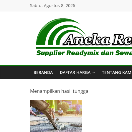
Skip
Sabtu, Agustus 8, 2026
to
content
Aneka
Readymix
BERANDA
DAFTAR HARGA
TENTANG KAM
Pusat
Penjualan
Online
Menampilkan hasil tunggal
Aneka
Beton
Ready
mix
di
Indonesia