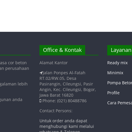
Office & Kontak
Layanan
asa cor beton
Alamat Kantor
Ready mix
gan perusahaan
Jalan Ponpes Al-Fatah
Minimix
RT.02/RW.05, Desa
Pompa Beto
ngalaman lebih
Pasirangin, Cileungsi, Pasir
Angin, Kec. Cileungsi, Bogor,
Profile
Jawa Barat 16820
ngunan anda
Phone: (021) 80488786
Cara Pemes
Contact Persons:
Untuk order anda dapat
menghubungi kami melalui
whatsapp & Telepon.