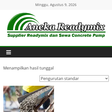
Skip
Minggu, Agustus 9, 2026
to
content
Aneka
Readymix
Pusat
Penjualan
Menampilkan hasil tunggal
Online
Aneka
Beton
Ready
mix
di
Indonesia