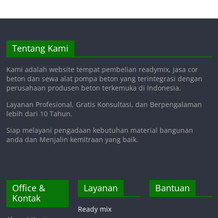
Tentang Kami
Kami adalah website tempat pembelian readymix, jasa cor
beton dan sewa alat pompa beton yang terintegrasi dengan
perusahaan produsen beton terkemuka di Indonesia.
Layanan Profesional, Gratis Konsultasi, dan Berpengalaman
lebih dari 10 Tahun.
Siap melayani pengadaan kebutuhan material bangunan
anda dan Menjalin kemitraan yang baik.
Office &
Layanan
Bantuan
Kontak
Ready mix