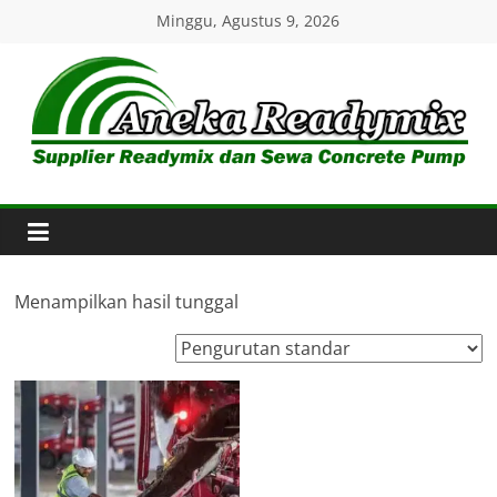
Skip
Minggu, Agustus 9, 2026
to
content
Aneka
Readymix
Pusat
Penjualan
Menampilkan hasil tunggal
Online
Aneka
Beton
Ready
mix
di
Indonesia