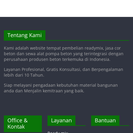
Tentang Kami
Kami adalah website tempat pembelian readymix, jasa cor
beton dan sewa alat pompa beton yang terintegrasi dengan
perusahaan produsen beton terkemuka di Indonesia.
Layanan Profesional, Gratis Konsultasi, dan Berpengalaman
lebih dari 10 Tahun.
Siap melayani pengadaan kebutuhan material bangunan
anda dan Menjalin kemitraan yang baik.
Office &
Layanan
Bantuan
Kontak