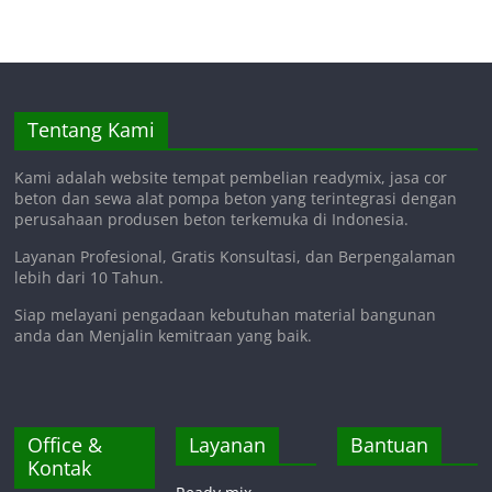
Tentang Kami
Kami adalah website tempat pembelian readymix, jasa cor
beton dan sewa alat pompa beton yang terintegrasi dengan
perusahaan produsen beton terkemuka di Indonesia.
Layanan Profesional, Gratis Konsultasi, dan Berpengalaman
lebih dari 10 Tahun.
Siap melayani pengadaan kebutuhan material bangunan
anda dan Menjalin kemitraan yang baik.
Office &
Layanan
Bantuan
Kontak