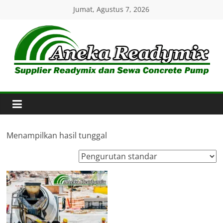
Skip
Jumat, Agustus 7, 2026
to
content
Aneka
Readymix
Pusat
Penjualan
Menampilkan hasil tunggal
Online
Aneka
Beton
Ready
mix
di
Indonesia