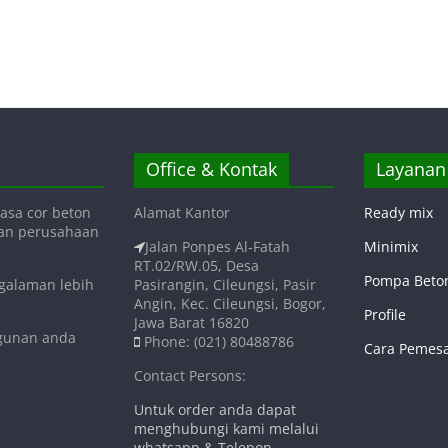
Office & Kontak
Layanan
asa cor beton
Alamat Kantor
Ready mix
gan perusahaan
Jalan Ponpes Al-Fatah
Minimix
RT.02/RW.05, Desa
Pompa Beto
ngalaman lebih
Pasirangin, Cileungsi, Pasir
Angin, Kec. Cileungsi, Bogor,
Profile
Jawa Barat 16820
ngunan anda
Phone: (021) 80488786
Cara Pemes
Contact Persons:
Untuk order anda dapat
menghubungi kami melalui
whatsapp & Telepon.