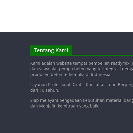
Tentang Kami
Kami adalah website tempat pembelian readymix, j
dan sewa alat pompa beton yang terintegrasi den
produsen beton terkemuka di Indonesia.
Layanan Profesional, Gratis Konsultasi, dan Berpe
dari 10 Tahun.
Siap melayani pengadaan kebutuhan material ba
dan Menjalin kemitraan yang baik.