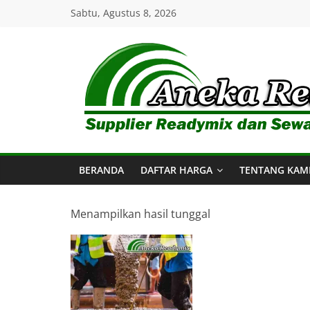
Skip
Sabtu, Agustus 8, 2026
to
content
Aneka
Readymix
BERANDA
DAFTAR HARGA
TENTANG KAM
Pusat
Penjualan
Online
Menampilkan hasil tunggal
Aneka
Beton
Ready
mix
di
Indonesia