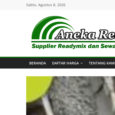
Skip
Sabtu, Agustus 8, 2026
to
content
Aneka
Readymix
BERANDA
DAFTAR HARGA
TENTANG KAM
Pusat
Penjualan
Online
Aneka
Beton
Ready
mix
di
Indonesia