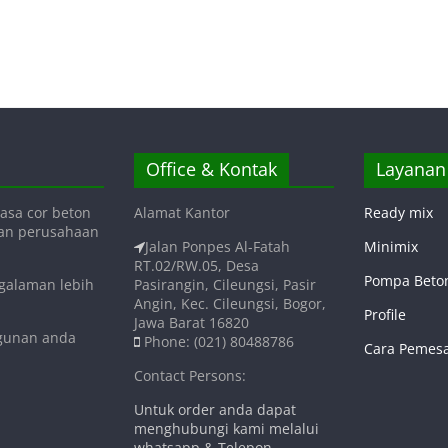
Office & Kontak
Layanan
asa cor beton
Alamat Kantor
Ready mix
gan perusahaan
Jalan Ponpes Al-Fatah
Minimix
RT.02/RW.05, Desa
Pompa Beto
ngalaman lebih
Pasirangin, Cileungsi, Pasir
Angin, Kec. Cileungsi, Bogor,
Profile
Jawa Barat 16820
ngunan anda
Phone: (021) 80488786
Cara Pemes
Contact Persons:
Untuk order anda dapat
menghubungi kami melalui
whatsapp & Telepon.