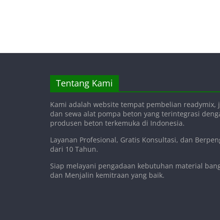
Tentang Kami
Kami adalah website tempat pembelian readymix, j
dan sewa alat pompa beton yang terintegrasi den
produsen beton terkemuka di Indonesia.
Layanan Profesional, Gratis Konsultasi, dan Berpe
dari 10 Tahun.
Siap melayani pengadaan kebutuhan material ba
dan Menjalin kemitraan yang baik.