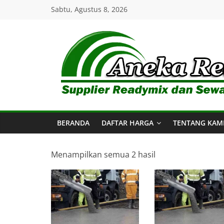
Skip
Sabtu, Agustus 8, 2026
to
content
Aneka
Readymix
BERANDA
DAFTAR HARGA
TENTANG KAM
Pusat
Penjualan
Online
Menampilkan semua 2 hasil
Aneka
Beton
Ready
mix
di
Indonesia