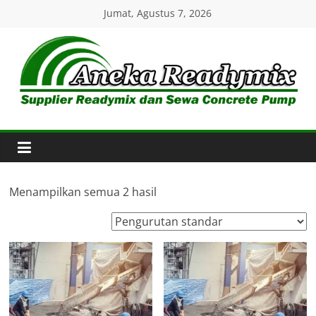
Skip
Jumat, Agustus 7, 2026
to
content
Aneka
Readymix
Pusat
Penjualan
Menampilkan semua 2 hasil
Online
Aneka
Beton
Ready
mix
di
Indonesia