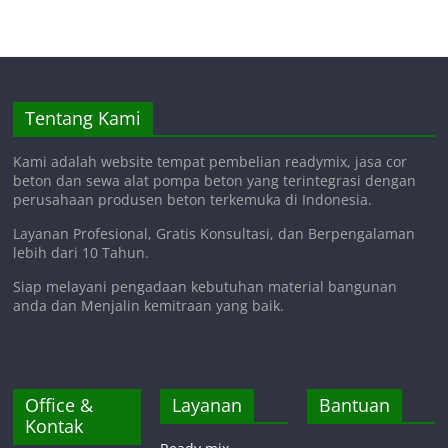
Tentang Kami
Kami adalah website tempat pembelian readymix, jasa cor
beton dan sewa alat pompa beton yang terintegrasi dengan
perusahaan produsen beton terkemuka di Indonesia.
Layanan Profesional, Gratis Konsultasi, dan Berpengalaman
lebih dari 10 Tahun.
Siap melayani pengadaan kebutuhan material bangunan
anda dan Menjalin kemitraan yang baik.
Office &
Layanan
Bantuan
Kontak