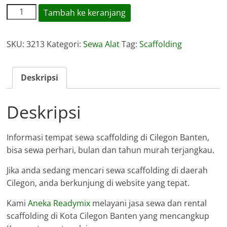
Kuantitas
Tambah ke keranjang
Sewa
Scaffolding
SKU:
3213
Kategori:
Sewa Alat
Tag:
Scaffolding
Cilegon
Deskripsi
Deskripsi
Informasi tempat sewa scaffolding di Cilegon Banten,
bisa sewa perhari, bulan dan tahun murah terjangkau.
Jika anda sedang mencari sewa scaffolding di daerah
Cilegon, anda berkunjung di website yang tepat.
Kami
Aneka Readymix
melayani jasa sewa dan rental
scaffolding di Kota Cilegon Banten yang mencangkup