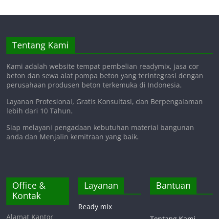
Tentang Kami
Kami adalah website tempat pembelian readymix, jasa cor
beton dan sewa alat pompa beton yang terintegrasi dengan
perusahaan produsen beton terkemuka di Indonesia.
Layanan Profesional, Gratis Konsultasi, dan Berpengalaman
lebih dari 10 Tahun.
Siap melayani pengadaan kebutuhan material bangunan
anda dan Menjalin kemitraan yang baik.
Office &
Layanan
Bantuan
Kontak
Ready mix
Alamat Kantor
Tentang Kami