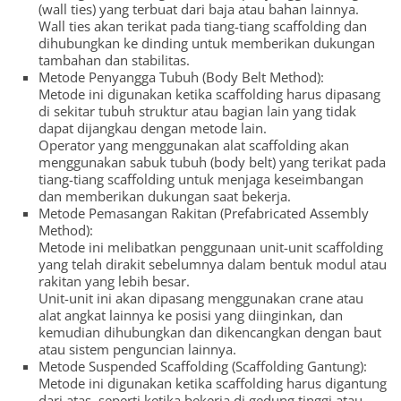
(wall ties) yang terbuat dari baja atau bahan lainnya.
Wall ties akan terikat pada tiang-tiang scaffolding dan
dihubungkan ke dinding untuk memberikan dukungan
tambahan dan stabilitas.
Metode Penyangga Tubuh (Body Belt Method):
Metode ini digunakan ketika scaffolding harus dipasang
di sekitar tubuh struktur atau bagian lain yang tidak
dapat dijangkau dengan metode lain.
Operator yang menggunakan alat scaffolding akan
menggunakan sabuk tubuh (body belt) yang terikat pada
tiang-tiang scaffolding untuk menjaga keseimbangan
dan memberikan dukungan saat bekerja.
Metode Pemasangan Rakitan (Prefabricated Assembly
Method):
Metode ini melibatkan penggunaan unit-unit scaffolding
yang telah dirakit sebelumnya dalam bentuk modul atau
rakitan yang lebih besar.
Unit-unit ini akan dipasang menggunakan crane atau
alat angkat lainnya ke posisi yang diinginkan, dan
kemudian dihubungkan dan dikencangkan dengan baut
atau sistem penguncian lainnya.
Metode Suspended Scaffolding (Scaffolding Gantung):
Metode ini digunakan ketika scaffolding harus digantung
dari atas, seperti ketika bekerja di gedung tinggi atau