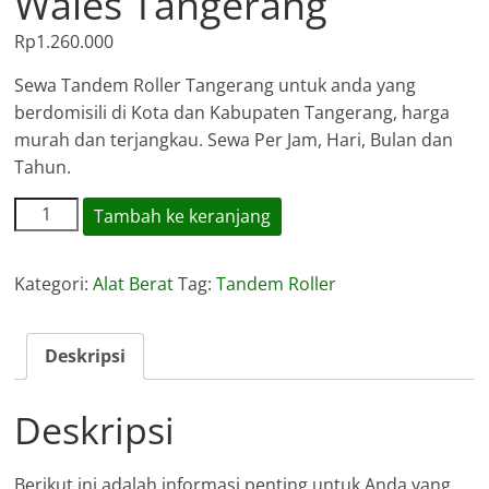
Wales Tangerang
Rp
1.260.000
Sewa Tandem Roller Tangerang untuk anda yang
berdomisili di Kota dan Kabupaten Tangerang, harga
murah dan terjangkau. Sewa Per Jam, Hari, Bulan dan
Tahun.
Kuantitas
Tambah ke keranjang
Sewa
Tandem
Kategori:
Alat Berat
Tag:
Tandem Roller
Roller
/
Wales
Deskripsi
Tangerang
Deskripsi
Berikut ini adalah informasi penting untuk Anda yang