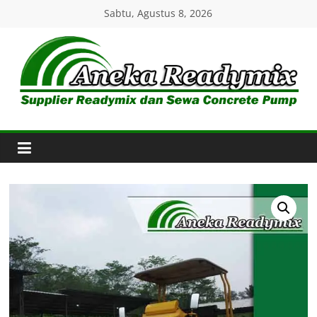
Skip
Sabtu, Agustus 8, 2026
to
content
Aneka
Readymix
Pusat
Penjualan
Online
Aneka
Beton
Ready
mix
di
Indonesia