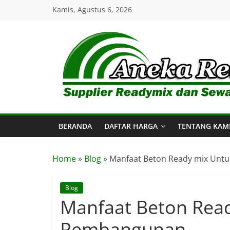
Skip
Kamis, Agustus 6, 2026
to
content
Aneka
Readymix
BERANDA
DAFTAR HARGA
TENTANG KAM
Pusat
Penjualan
Online
Home
»
Blog
»
Manfaat Beton Ready mix Un
Aneka
Beton
Ready
Blog
Manfaat Beton Rea
mix
di
Pembangunan
Indonesia