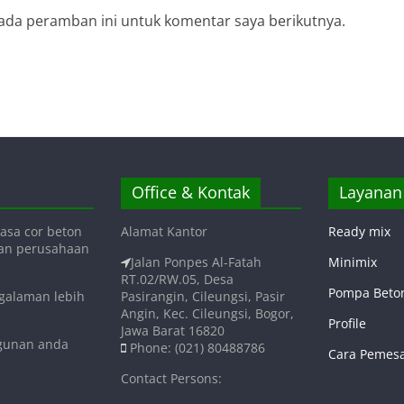
ada peramban ini untuk komentar saya berikutnya.
Office & Kontak
Layanan
asa cor beton
Alamat Kantor
Ready mix
gan perusahaan
Jalan Ponpes Al-Fatah
Minimix
RT.02/RW.05, Desa
Pompa Beto
ngalaman lebih
Pasirangin, Cileungsi, Pasir
Angin, Kec. Cileungsi, Bogor,
Profile
Jawa Barat 16820
ngunan anda
Phone: (021) 80488786
Cara Pemes
Contact Persons: