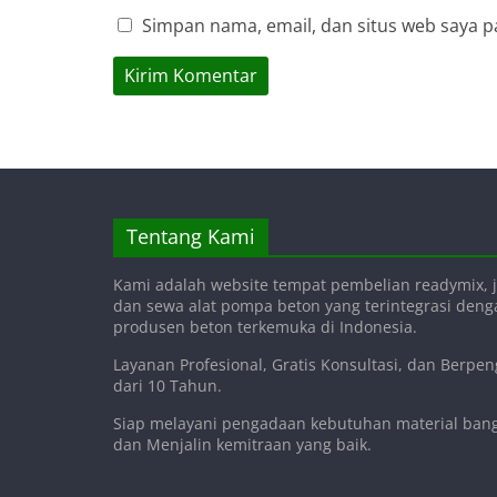
Simpan nama, email, dan situs web saya p
Tentang Kami
Kami adalah website tempat pembelian readymix, j
dan sewa alat pompa beton yang terintegrasi den
produsen beton terkemuka di Indonesia.
Layanan Profesional, Gratis Konsultasi, dan Berpe
dari 10 Tahun.
Siap melayani pengadaan kebutuhan material ba
dan Menjalin kemitraan yang baik.