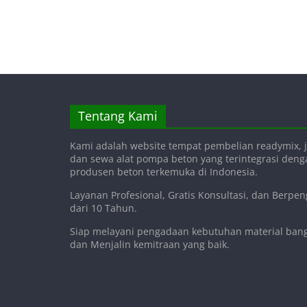
Tentang Kami
Kami adalah website tempat pembelian readymix, j
dan sewa alat pompa beton yang terintegrasi den
produsen beton terkemuka di Indonesia.
Layanan Profesional, Gratis Konsultasi, dan Berpe
dari 10 Tahun.
Siap melayani pengadaan kebutuhan material ba
dan Menjalin kemitraan yang baik.