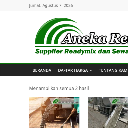
Skip
Jumat, Agustus 7, 2026
to
content
Aneka
Readymix
BERANDA
DAFTAR HARGA
TENTANG KAM
Pusat
Penjualan
Online
Menampilkan semua 2 hasil
Aneka
Beton
Ready
mix
di
Indonesia