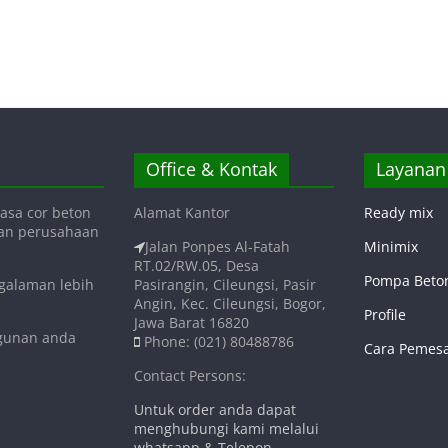
Office & Kontak
Layanan
asa cor beton
Alamat Kantor
Ready mix
gan perusahaan
Jalan Ponpes Al-Fatah
Minimix
RT.02/RW.05, Desa
Pompa Beto
ngalaman lebih
Pasirangin, Cileungsi, Pasir
Angin, Kec. Cileungsi, Bogor,
Profile
Jawa Barat 16820
ngunan anda
Phone: (021) 80488786
Cara Pemes
Contact Persons:
Untuk order anda dapat
menghubungi kami melalui
whatsapp & Telepon.