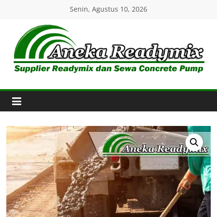
Skip
Senin, Agustus 10, 2026
to
content
Aneka
Readymix
Pusat
Penjualan
Online
Aneka
Beton
Ready
mix
di
Indonesia