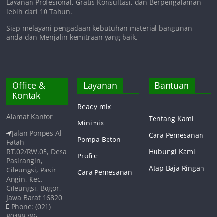
Layanan Profesional, Gratis Konsultasi, dan Berpengalaman
lebih dari 10 Tahun.
Siap melayani pengadaan kebutuhan material bangunan
anda dan Menjalin kemitraan yang baik.
Office &
Layanan
Bantuan
Kontak
Ready mix
Alamat Kantor
Tentang Kami
Minimix
Jalan Ponpes Al-
Cara Pemesanan
Pompa Beton
Fatah
RT.02/RW.05, Desa
Hubungi Kami
Profile
Pasirangin,
Atap Baja Ringan
Cileungsi, Pasir
Cara Pemesanan
Angin, Kec.
Cileungsi, Bogor,
Jawa Barat 16820
Phone: (021)
80488786