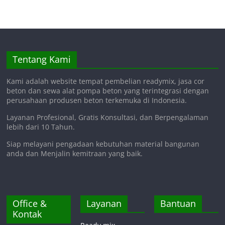
Tentang Kami
Kami adalah website tempat pembelian readymix, jasa cor
beton dan sewa alat pompa beton yang terintegrasi dengan
perusahaan produsen beton terkemuka di Indonesia.
Layanan Profesional, Gratis Konsultasi, dan Berpengalaman
lebih dari 10 Tahun.
Siap melayani pengadaan kebutuhan material bangunan
anda dan Menjalin kemitraan yang baik.
Office &
Layanan
Bantuan
Kontak