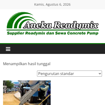
Skip
Kamis, Agustus 6, 2026
to
content
Aneka
Readymix
Pusat
Penjualan
Menampilkan hasil tunggal
Online
Aneka
Beton
Ready
mix
di
Indonesia