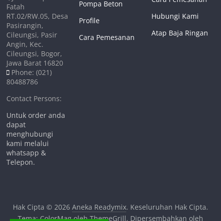
Pompa Beton
Fatah
RT.02/RW.05, Desa
Hubungi Kami
Profile
Pasirangin,
Atap Baja Ringan
Cileungsi, Pasir
Cara Pemesanan
Angin, Kec.
Cileungsi, Bogor,
Jawa Barat 16820
Phone: (021)
80488786
Contact Persons:
Untuk order anda
dapat
menghubungi
kami melalui
whatsapp &
Telepon.
Hak Cipta © 2026
Aneka Readymix
. Keseluruhan Hak Cipta.
Tema:
ColorMag
oleh ThemeGrill. Dipersembahkan oleh