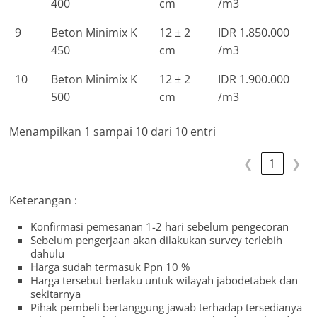
400
cm
/m3
9
Beton Minimix K
12 ± 2
IDR 1.850.000
450
cm
/m3
10
Beton Minimix K
12 ± 2
IDR 1.900.000
500
cm
/m3
Menampilkan 1 sampai 10 dari 10 entri
❮
1
❯
Keterangan :
Konfirmasi pemesanan 1-2 hari sebelum pengecoran
Sebelum pengerjaan akan dilakukan survey terlebih
dahulu
Harga sudah termasuk Ppn 10 %
Harga tersebut berlaku untuk wilayah jabodetabek dan
sekitarnya
Pihak pembeli bertanggung jawab terhadap tersedianya