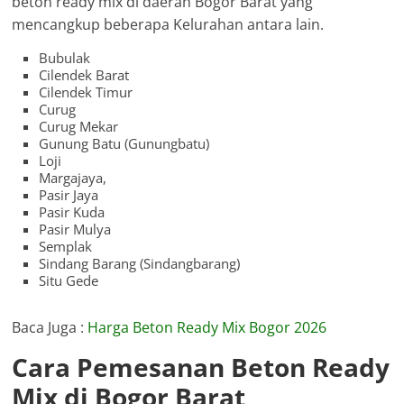
beton ready mix di daerah Bogor Barat yang
mencangkup beberapa Kelurahan antara lain.
Bubulak
Cilendek Barat
Cilendek Timur
Curug
Curug Mekar
Gunung Batu (Gunungbatu)
Loji
Margajaya,
Pasir Jaya
Pasir Kuda
Pasir Mulya
Semplak
Sindang Barang (Sindangbarang)
Situ Gede
Baca Juga :
Harga Beton Ready Mix Bogor 2026
Cara Pemesanan Beton Ready
Mix di Bogor Barat