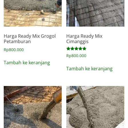
Harga Ready Mix Grogol
Harga Ready Mix
Petamburan
Cimanggis
Rp
800.000
Dinilai
Rp
800.000
5.00
Tambah ke keranjang
dari 5
Tambah ke keranjang