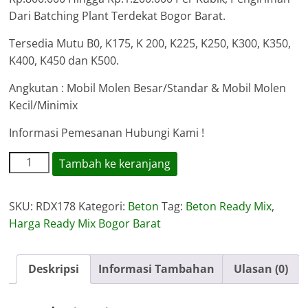
Dari Batching Plant Terdekat Bogor Barat.
Tersedia Mutu B0, K175, K 200, K225, K250, K300, K350,
K400, K450 dan K500.
Angkutan : Mobil Molen Besar/Standar & Mobil Molen
Kecil/Minimix
Informasi Pemesanan Hubungi Kami !
Kuantitas
Tambah ke keranjang
Harga
Ready
SKU:
RDX178
Kategori:
Beton
Tag:
Beton Ready Mix
,
Mix
Harga Ready Mix Bogor Barat
Bogor
Barat
Deskripsi
Informasi Tambahan
Ulasan (0)