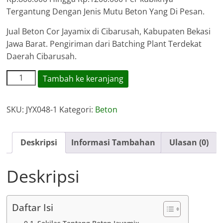
Tergantung Dengan Jenis Mutu Beton Yang Di Pesan.
Jual Beton Cor Jayamix di Cibarusah, Kabupaten Bekasi
Jawa Barat. Pengiriman dari Batching Plant Terdekat
Daerah Cibarusah.
Kuantitas
Tambah ke keranjang
Harga
Jayamix
SKU:
JYX048-1
Kategori:
Beton
Beton
Cibarusah
Deskripsi
Informasi Tambahan
Ulasan (0)
Deskripsi
Daftar Isi