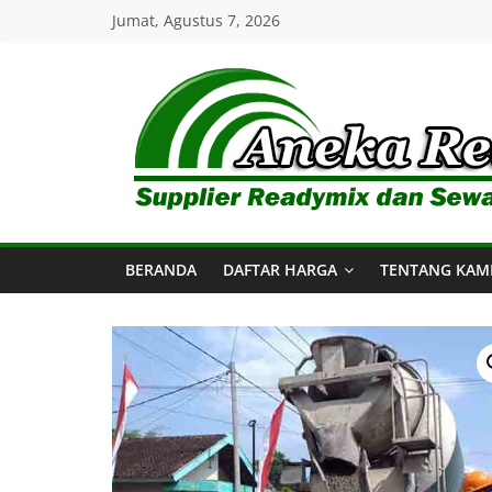
Skip
Jumat, Agustus 7, 2026
to
content
Aneka
Readymix
BERANDA
DAFTAR HARGA
TENTANG KAM
Pusat
Penjualan
Online
Aneka
Beton
Ready
mix
di
Indonesia