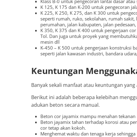
Klass B-0 untuk pengecoran lantai dasar atau 
K 125, K 175 dan K-200 untuk pengecoran jalan
K 225, K 250, K 275, dan K 300 untuk pengecora
seperti rumah, ruko, sekolahan, rumah sakit, 
perumahan, jalan kabupaten, jalan pedesaan, j
K 350, K 375 dan K 400 untuk pengerjaan cor j
Tol. Dan juga untuk proyek yang membutuhkan
mesin dll
K-450 – K 500 untuk pengerjaan konstruksi ba
seperti jalan kawasan industri, bandara udara, 
Keuntungan Menggunaka
Banyak sekali manfaat atau keuntungan yan
Berikut ini adalah beberapa kelebihan meng
adukan beton secara manual.
Beton cor jayamix mampu menahan tekanan a
Beton jayamix tahan terhadap korosi atau p
cor tetap akan kokoh.
Menghemat waktu dan tenaga kerja sehingga