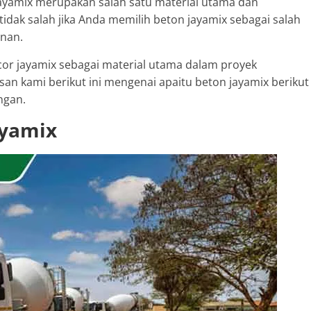
 jayamix merupakan salah satu material utama dan
dak salah jika Anda memilih beton jayamix sebagai salah
unan.
r jayamix sebagai material utama dalam proyek
an kami berikut ini mengenai apaitu beton jayamix berikut
ngan.
ayamix