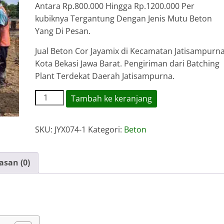
Antara Rp.800.000 Hingga Rp.1200.000 Per
kubiknya Tergantung Dengan Jenis Mutu Beton
Yang Di Pesan.
Jual Beton Cor Jayamix di Kecamatan Jatisampurna
Kota Bekasi Jawa Barat. Pengiriman dari Batching
Plant Terdekat Daerah Jatisampurna.
Kuantitas
Tambah ke keranjang
Harga
Jayamix
SKU:
JYX074-1
Kategori:
Beton
Beton
Jatisampurna
asan (0)