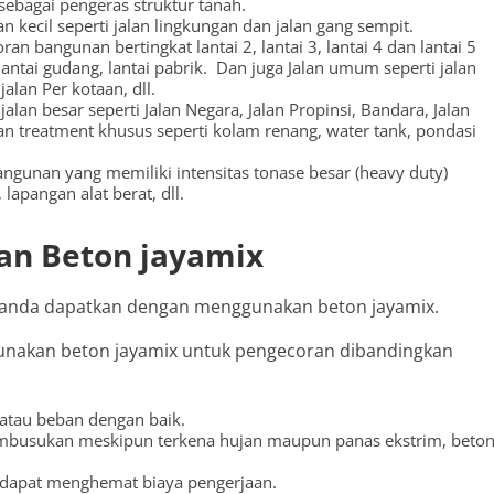
sebagai pengeras struktur tanah.
 kecil seperti jalan lingkungan dan jalan gang sempit.
n bangunan bertingkat lantai 2, lantai 3, lantai 4 dan lantai 5
lantai gudang, lantai pabrik. Dan juga Jalan umum seperti jalan
alan Per kotaan, dll.
alan besar seperti Jalan Negara, Jalan Propinsi, Bandara, Jalan
 treatment khusus seperti kolam renang, water tank, pondasi
ngunan yang memiliki intensitas tonase besar (heavy duty)
lapangan alat berat, dll.
n Beton jayamix
g anda dapatkan dengan menggunakan beton jayamix.
gunakan beton jayamix untuk pengecoran dibandingkan
tau beban dengan baik.
embusukan meskipun terkena hujan maupun panas ekstrim, beto
 dapat menghemat biaya pengerjaan.