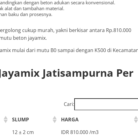
ibandingkan dengan beton adukan secara konvensional.
ak alat dan tambahan material.
ahan baku dan prosesnya.
tergolong cukup murah, yakni berkisar antara Rp.810.000
 mutu beton jayamix.
jayamix mulai dari mutu B0 sampai dengan K500 di Kecamata
Jayamix Jatisampurna Per
Cari:
SLUMP
HARGA
12 ± 2 cm
IDR 810.000 /m3