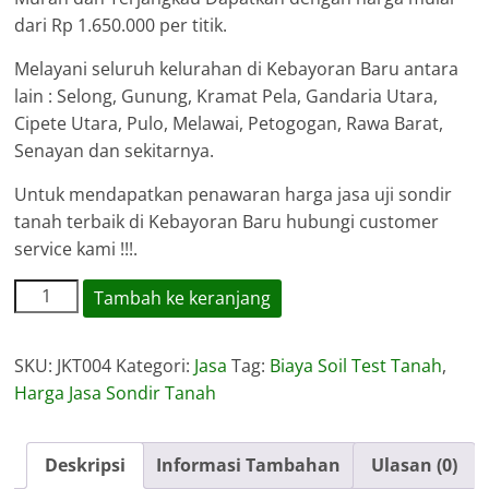
dari Rp 1.650.000 per titik.
Melayani seluruh kelurahan di Kebayoran Baru antara
lain : Selong, Gunung, Kramat Pela, Gandaria Utara,
Cipete Utara, Pulo, Melawai, Petogogan, Rawa Barat,
Senayan dan sekitarnya.
Untuk mendapatkan penawaran harga jasa uji sondir
tanah terbaik di Kebayoran Baru hubungi customer
service kami !!!.
Kuantitas
Tambah ke keranjang
Harga
Jasa
SKU:
JKT004
Kategori:
Jasa
Tag:
Biaya Soil Test Tanah
,
Sondir
Harga Jasa Sondir Tanah
Tanah
Kebayoran
Baru
Deskripsi
Informasi Tambahan
Ulasan (0)