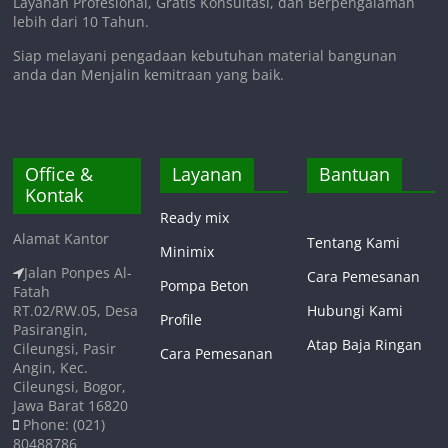
Layanan Profesional, Gratis Konsultasi, dan Berpengalaman
lebih dari 10 Tahun.
Siap melayani pengadaan kebutuhan material bangunan
anda dan Menjalin kemitraan yang baik.
Office &
Layanan
Bantuan
Kontak
Ready mix
Alamat Kantor
Tentang Kami
Minimix
Jalan Ponpes Al-
Cara Pemesanan
Pompa Beton
Fatah
RT.02/RW.05, Desa
Hubungi Kami
Profile
Pasirangin,
Atap Baja Ringan
Cileungsi, Pasir
Cara Pemesanan
Angin, Kec.
Cileungsi, Bogor,
Jawa Barat 16820
Phone: (021)
80488786