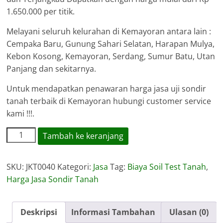
1.650.000 per titik.
Melayani seluruh kelurahan di Kemayoran antara lain :
Cempaka Baru, Gunung Sahari Selatan, Harapan Mulya,
Kebon Kosong, Kemayoran, Serdang, Sumur Batu, Utan
Panjang dan sekitarnya.
Untuk mendapatkan penawaran harga jasa uji sondir
tanah terbaik di Kemayoran hubungi customer service
kami !!!.
Kuantitas
Tambah ke keranjang
Harga
Jasa
SKU:
JKT0040
Kategori:
Jasa
Tag:
Biaya Soil Test Tanah
,
Sondir
Harga Jasa Sondir Tanah
Tanah
Kemayoran
Deskripsi
Informasi Tambahan
Ulasan (0)