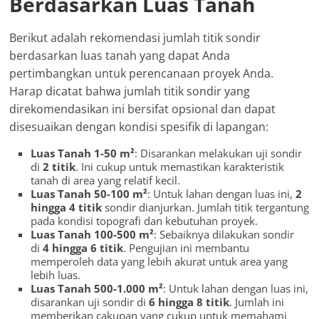
Berdasarkan Luas Tanah
Berikut adalah rekomendasi jumlah titik sondir
berdasarkan luas tanah yang dapat Anda
pertimbangkan untuk perencanaan proyek Anda.
Harap dicatat bahwa jumlah titik sondir yang
direkomendasikan ini bersifat opsional dan dapat
disesuaikan dengan kondisi spesifik di lapangan:
Luas Tanah 1-50 m²
: Disarankan melakukan uji sondir
di
2 titik
. Ini cukup untuk memastikan karakteristik
tanah di area yang relatif kecil.
Luas Tanah 50-100 m²
: Untuk lahan dengan luas ini,
2
hingga 4 titik
sondir dianjurkan. Jumlah titik tergantung
pada kondisi topografi dan kebutuhan proyek.
Luas Tanah 100-500 m²
: Sebaiknya dilakukan sondir
di
4 hingga 6 titik
. Pengujian ini membantu
memperoleh data yang lebih akurat untuk area yang
lebih luas.
Luas Tanah 500-1.000 m²
: Untuk lahan dengan luas ini,
disarankan uji sondir di
6 hingga 8 titik
. Jumlah ini
memberikan cakupan yang cukup untuk memahami