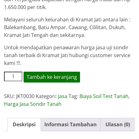
1.650.000 per titik.
Melayani seluruh kelurahan di Kramat Jati antara lain :
Balekambang, Batu Ampar, Cawang, Cililitan, Dukuh,
Kramat Jati Tengah dan sekitarnya.
Untuk mendapatkan penawaran harga jasa uji sondir
tanah terbaik di Kramat Jati hubungi customer service
kami !!!.
Kuantitas
Tambah ke keranjang
Harga
Jasa
SKU:
JKT0030
Kategori:
Jasa
Tag:
Biaya Soil Test Tanah
,
Sondir
Harga Jasa Sondir Tanah
Tanah
Kramat
Jati
Deskripsi
Informasi Tambahan
Ulasan (0)