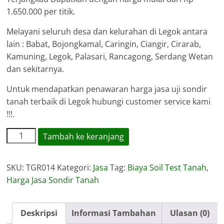
1.650.000 per titik.
Melayani seluruh desa dan kelurahan di Legok antara
lain : Babat, Bojongkamal, Caringin, Ciangir, Cirarab,
Kamuning, Legok, Palasari, Rancagong, Serdang Wetan
dan sekitarnya.
Untuk mendapatkan penawaran harga jasa uji sondir
tanah terbaik di Legok hubungi customer service kami
!!!.
Kuantitas
Tambah ke keranjang
Harga
Jasa
SKU:
TGR014
Kategori:
Jasa
Tag:
Biaya Soil Test Tanah
,
Sondir
Harga Jasa Sondir Tanah
Tanah
Legok
Deskripsi
Informasi Tambahan
Ulasan (0)