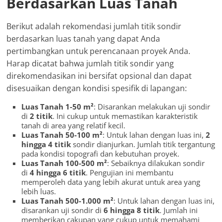
Berdasarkan Luas Tanah
Berikut adalah rekomendasi jumlah titik sondir
berdasarkan luas tanah yang dapat Anda
pertimbangkan untuk perencanaan proyek Anda.
Harap dicatat bahwa jumlah titik sondir yang
direkomendasikan ini bersifat opsional dan dapat
disesuaikan dengan kondisi spesifik di lapangan:
Luas Tanah 1-50 m²
: Disarankan melakukan uji sondir
di
2 titik
. Ini cukup untuk memastikan karakteristik
tanah di area yang relatif kecil.
Luas Tanah 50-100 m²
: Untuk lahan dengan luas ini,
2
hingga 4 titik
sondir dianjurkan. Jumlah titik tergantung
pada kondisi topografi dan kebutuhan proyek.
Luas Tanah 100-500 m²
: Sebaiknya dilakukan sondir
di
4 hingga 6 titik
. Pengujian ini membantu
memperoleh data yang lebih akurat untuk area yang
lebih luas.
Luas Tanah 500-1.000 m²
: Untuk lahan dengan luas ini,
disarankan uji sondir di
6 hingga 8 titik
. Jumlah ini
memberikan cakupan yang cukup untuk memahami