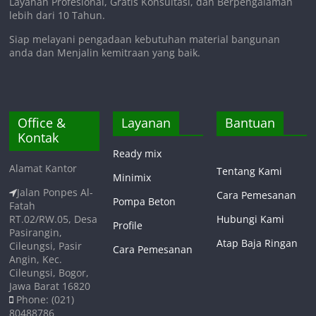
Layanan Profesional, Gratis Konsultasi, dan Berpengalaman
lebih dari 10 Tahun.
Siap melayani pengadaan kebutuhan material bangunan
anda dan Menjalin kemitraan yang baik.
Office &
Layanan
Bantuan
Kontak
Ready mix
Alamat Kantor
Tentang Kami
Minimix
Jalan Ponpes Al-
Cara Pemesanan
Pompa Beton
Fatah
RT.02/RW.05, Desa
Hubungi Kami
Profile
Pasirangin,
Atap Baja Ringan
Cileungsi, Pasir
Cara Pemesanan
Angin, Kec.
Cileungsi, Bogor,
Jawa Barat 16820
Phone: (021)
80488786