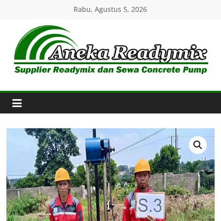
Skip
Rabu, Agustus 5, 2026
to
content
Aneka
Readymix
Pusat
Penjualan
Online
Aneka
Beton
Ready
mix
di
Indonesia