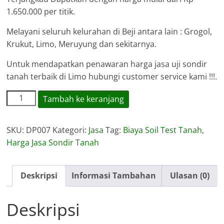
1.650.000 per titik.
Melayani seluruh kelurahan di Beji antara lain : Grogol,
Krukut, Limo, Meruyung dan sekitarnya.
Untuk mendapatkan penawaran harga jasa uji sondir
tanah terbaik di Limo hubungi customer service kami !!!.
Kuantitas
Tambah ke keranjang
Harga
Jasa
SKU:
DP007
Kategori:
Jasa
Tag:
Biaya Soil Test Tanah
,
Sondir
Harga Jasa Sondir Tanah
Tanah
Limo
Deskripsi
Informasi Tambahan
Ulasan (0)
Deskripsi