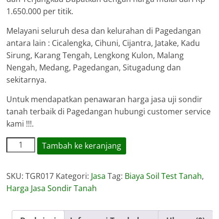
1.650.000 per titik.
Melayani seluruh desa dan kelurahan di Pagedangan
antara lain : Cicalengka, Cihuni, Cijantra, Jatake, Kadu
Sirung, Karang Tengah, Lengkong Kulon, Malang
Nengah, Medang, Pagedangan, Situgadung dan
sekitarnya.
Untuk mendapatkan penawaran harga jasa uji sondir
tanah terbaik di Pagedangan hubungi customer service
kami !!!.
Kuantitas
Tambah ke keranjang
Harga
Jasa
SKU:
TGR017
Kategori:
Jasa
Tag:
Biaya Soil Test Tanah
,
Sondir
Harga Jasa Sondir Tanah
Tanah
Pagedangan