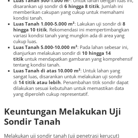
Luas Tanah 500-1.000 m²
: Untuk lahan dengan luas ini,
disarankan uji sondir di
6 hingga 8 titik
. Jumlah ini
memberikan cakupan yang cukup untuk memahami
kondisi tanah.
Luas Tanah 1.000-5.000 m²
: Lakukan uji sondir di
8
hingga 10 titik
. Rekomendasi ini mempertimbangkan
variasi kondisi tanah yang mungkin ada di area yang
cukup luas.
Luas Tanah 5.000-10.000 m²
: Pada lahan sebesar ini,
dianjurkan melakukan sondir di
10 hingga 14
titik
untuk mendapatkan gambaran yang komprehensif
tentang kondisi tanah.
Luas Tanah di atas 10.000 m²
: Untuk lahan yang
sangat luas, disarankan untuk melakukan uji sondir
di
14 titik atau lebih
. Penambahan titik sondir dapat
dilakukan sesuai kebutuhan untuk memastikan data
yang diperoleh cukup representatif.
Keuntungan Melakukan Uji
Sondir Tanah
Melakukan uji sondir tanah (uji penetrasi kerucut)