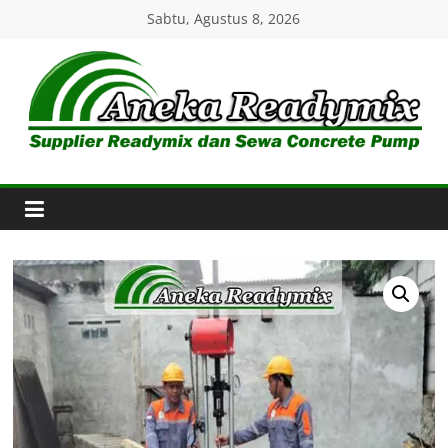
Skip
Sabtu, Agustus 8, 2026
to
content
Aneka
Readymix
Pusat
Penjualan
Online
Aneka
Beton
Ready
mix
di
Indonesia