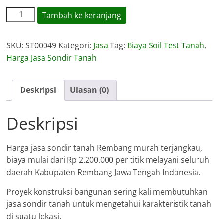
Kuantitas
Tambah ke keranjang
Harga
Jasa
SKU:
ST00049
Kategori:
Jasa
Tag:
Biaya Soil Test Tanah
,
Sondir
Harga Jasa Sondir Tanah
Tanah
Rembang
Deskripsi
Ulasan (0)
Deskripsi
Harga jasa sondir tanah Rembang murah terjangkau,
biaya mulai dari Rp 2.200.000 per titik melayani seluruh
daerah Kabupaten Rembang Jawa Tengah Indonesia.
Proyek konstruksi bangunan sering kali membutuhkan
jasa sondir tanah untuk mengetahui karakteristik tanah
di suatu lokasi.