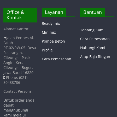
Office &
Layanan
Bantuan
Kontak
Ready mix
Alamat Kantor
Tentang Kami
Minimix
Jalan Ponpes Al-
Cara Pemesanan
Pompa Beton
Fatah
RT.02/RW.05, Desa
Hubungi Kami
Profile
Pasirangin,
Atap Baja Ringan
Cileungsi, Pasir
Cara Pemesanan
Angin, Kec.
Cileungsi, Bogor,
Jawa Barat 16820
Phone: (021)
80488786
Contact Persons:
Untuk order anda
dapat
menghubungi
kami melalui