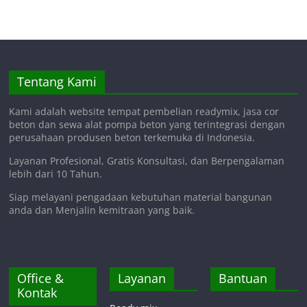
Tentang Kami
Kami adalah website tempat pembelian readymix, jasa cor
beton dan sewa alat pompa beton yang terintegrasi dengan
perusahaan produsen beton terkemuka di Indonesia.
Layanan Profesional, Gratis Konsultasi, dan Berpengalaman
lebih dari 10 Tahun.
Siap melayani pengadaan kebutuhan material bangunan
anda dan Menjalin kemitraan yang baik.
Office &
Layanan
Bantuan
Kontak