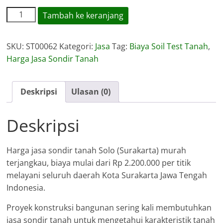
Kuantitas
Tambah ke keranjang
Harga
Jasa
SKU:
ST00062
Kategori:
Jasa
Tag:
Biaya Soil Test Tanah
,
Sondir
Harga Jasa Sondir Tanah
Tanah
Solo/Surakarta
Deskripsi
Ulasan (0)
Deskripsi
Harga jasa sondir tanah Solo (Surakarta) murah
terjangkau, biaya mulai dari Rp 2.200.000 per titik
melayani seluruh daerah Kota Surakarta Jawa Tengah
Indonesia.
Proyek konstruksi bangunan sering kali membutuhkan
jasa sondir tanah untuk mengetahui karakteristik tanah