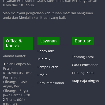
Layanan Profesional, Gratis Konsultasi, dan Berpengalaman
lebih dari 10 Tahun.
Siap melayani pengadaan kebutuhan material bangunan
anda dan Menjalin kemitraan yang baik.
Office &
Layanan
Bantuan
Kontak
Ready mix
Alamat Kantor
Tentang Kami
Minimix
Jalan Ponpes Al-
Cara Pemesanan
Pompa Beton
Fatah
RT.02/RW.05, Desa
Hubungi Kami
Profile
Pasirangin,
Atap Baja Ringan
Cileungsi, Pasir
Cara Pemesanan
Angin, Kec.
Cileungsi, Bogor,
Jawa Barat 16820
Phone: (021)
80488786