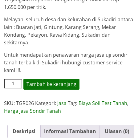
1.650.000 per titik.
Melayani seluruh desa dan kelurahan di Sukadiri antara
lain : Buaran Jati, Gintung, Karang Serang, Mekar
Kondang, Pekayon, Rawa Kidang, Sukadiri dan
sekitarnya.
Untuk mendapatkan penawaran harga jasa uji sondir
tanah terbaik di Sukadiri hubungi customer service
kami !!!.
Kuantitas
Tambah ke keranjang
Harga
Jasa
SKU:
TGR026
Kategori:
Jasa
Tag:
Biaya Soil Test Tanah
,
Sondir
Harga Jasa Sondir Tanah
Tanah
Sukadiri
Deskripsi
Informasi Tambahan
Ulasan (0)