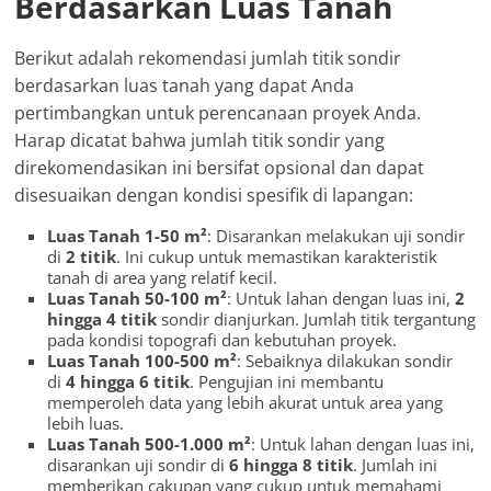
Berdasarkan Luas Tanah
Berikut adalah rekomendasi jumlah titik sondir
berdasarkan luas tanah yang dapat Anda
pertimbangkan untuk perencanaan proyek Anda.
Harap dicatat bahwa jumlah titik sondir yang
direkomendasikan ini bersifat opsional dan dapat
disesuaikan dengan kondisi spesifik di lapangan:
Luas Tanah 1-50 m²
: Disarankan melakukan uji sondir
di
2 titik
. Ini cukup untuk memastikan karakteristik
tanah di area yang relatif kecil.
Luas Tanah 50-100 m²
: Untuk lahan dengan luas ini,
2
hingga 4 titik
sondir dianjurkan. Jumlah titik tergantung
pada kondisi topografi dan kebutuhan proyek.
Luas Tanah 100-500 m²
: Sebaiknya dilakukan sondir
di
4 hingga 6 titik
. Pengujian ini membantu
memperoleh data yang lebih akurat untuk area yang
lebih luas.
Luas Tanah 500-1.000 m²
: Untuk lahan dengan luas ini,
disarankan uji sondir di
6 hingga 8 titik
. Jumlah ini
memberikan cakupan yang cukup untuk memahami