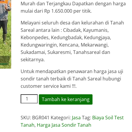
Murah dan Terjangkau Dapatkan dengan harga
mulai dari Rp 1.650.000 per titik.
Melayani seluruh desa dan kelurahan di Tanah
Sareal antara lain : Cibadak, Kayumanis,
Kebonpedes, Kedungbadak, Kedungjaya,
Kedungwaringin, Kencana, Mekarwangi,
Sukadamai, Sukaresmi, Tanahsareal dan
sekitarnya.
Untuk mendapatkan penawaran harga jasa uji
sondir tanah terbaik di Tanah Sareal hubungi
customer service kami !!!.
Kuantitas
Tambah ke keranjang
Harga
Jasa
SKU:
BGR041
Kategori:
Jasa
Tag:
Biaya Soil Test
Sondir
Tanah
,
Harga Jasa Sondir Tanah
Tanah