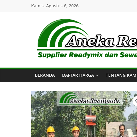
Skip
Kamis, Agustus 6, 2026
to
content
Aneka
Readymix
BERANDA
DAFTAR HARGA
TENTANG KAM
Pusat
Penjualan
Online
Aneka
Beton
Ready
mix
di
Indonesia