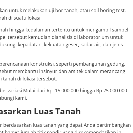
an untuk melakukan uji bor tanah, atau soil boring test,
h di suatu lokasi.
tanah hingga kedalaman tertentu untuk mengambil sampel
l tersebut kemudian dianalisis di laboratorium untuk
dukung, kepadatan, kekuatan geser, kadar air, dan jenis
m perencanaan konstruksi, seperti pembangunan gedung,
tersebut membantu insinyur dan arsitek dalam merancang
tanah di lokasi tersebut.
bervariasi Mulai dari Rp. 15.000.000 hingga Rp 25.000.000
ubungi kami.
dasarkan Luas Tanah
dir berdasarkan luas tanah yang dapat Anda pertimbangkan
t bahwa jumlah titik sondir yang direkomendasikan ini