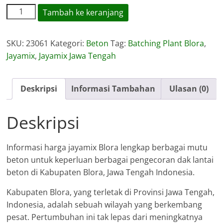
Kuantitas
Tambah ke keranjang
Harga
Jayamix
SKU:
23061
Kategori:
Beton
Tag:
Batching Plant Blora
,
Blora
Jayamix
,
Jayamix Jawa Tengah
Deskripsi
Informasi Tambahan
Ulasan (0)
Deskripsi
Informasi harga jayamix Blora lengkap berbagai mutu
beton untuk keperluan berbagai pengecoran dak lantai
beton di Kabupaten Blora, Jawa Tengah Indonesia.
Kabupaten Blora, yang terletak di Provinsi Jawa Tengah,
Indonesia, adalah sebuah wilayah yang berkembang
pesat. Pertumbuhan ini tak lepas dari meningkatnya