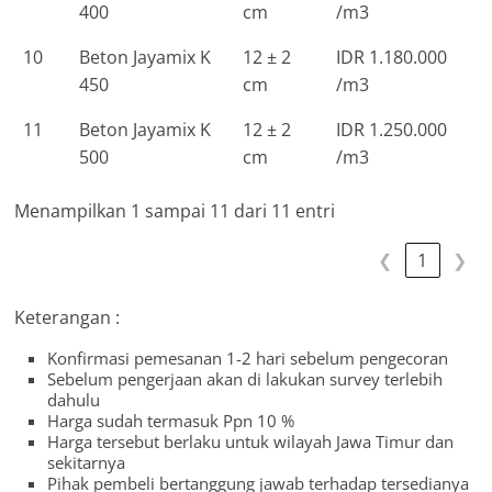
400
cm
/m3
10
Beton Jayamix K
12 ± 2
IDR 1.180.000
450
cm
/m3
11
Beton Jayamix K
12 ± 2
IDR 1.250.000
500
cm
/m3
Menampilkan 1 sampai 11 dari 11 entri
❮
1
❯
Keterangan :
Konfirmasi pemesanan 1-2 hari sebelum pengecoran
Sebelum pengerjaan akan di lakukan survey terlebih
dahulu
Harga sudah termasuk Ppn 10 %
Harga tersebut berlaku untuk wilayah Jawa Timur dan
sekitarnya
Pihak pembeli bertanggung jawab terhadap tersedianya