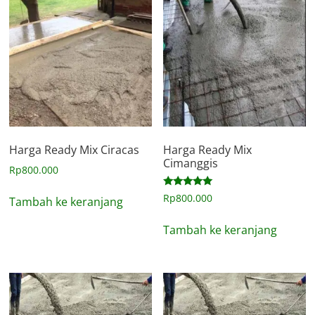
Harga Ready Mix Ciracas
Harga Ready Mix
Cimanggis
Rp
800.000
Dinilai
Rp
800.000
Tambah ke keranjang
5.00
dari 5
Tambah ke keranjang