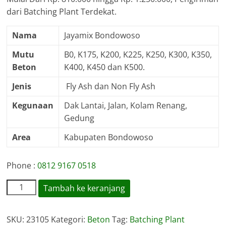
dari Batching Plant Terdekat.
Nama
Jayamix Bondowoso
Mutu
B0, K175, K200, K225, K250, K300, K350,
Beton
K400, K450 dan K500.
Jenis
Fly Ash dan Non Fly Ash
Kegunaan
Dak Lantai, Jalan, Kolam Renang,
Gedung
Area
Kabupaten Bondowoso
Phone :
0812 9167 0518
Kuantitas
Tambah ke keranjang
Harga
Jayamix
SKU:
23105
Kategori:
Beton
Tag:
Batching Plant
Bondowoso