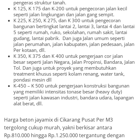
pengeras struktur tanah.
K 125, K 175 dan K-200 untuk pengecoran jalan kecil
seperti jalan lingkungan dan jalan gang sempit.
K 225, K 250, K 275, dan K 300 untuk pengecoran
bangunan bertingkat lantai 2, lantai 3, lantai 4 dan lantai
5 seperti rumah, ruko, sekolahan, rumah sakit, lantai
gudang, lantai pabrik. Dan juga Jalan umum seperti
jalan perumahan, jalan kabupaten, jalan pedesaan, jalan
Per kotaan, dll.
K 350, K 375 dan K 400 untuk pengerjaan cor jalan
besar seperti Jalan Negara, Jalan Propinsi, Bandara, Jalan
Tol. Dan juga untuk proyek yang membutuhkan
treatment khusus seperti kolam renang, water tank,
pondasi mesin dll
K-450 – K 500 untuk pengerjaan konstruksi bangunan
yang memiliki intensitas tonase besar (heavy duty)
seperti jalan kawasan industri, bandara udara, lapangan
alat berat, dll.
Harga beton jayamix di Cikarang Pusat Per M3
tergolong cukup murah, yakni berkisar antara
Rp.810.000 hingga Rp.1.250.000 tergantung dengan