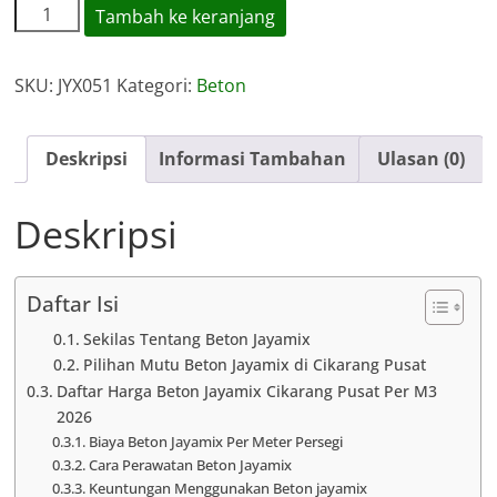
Kuantitas
Tambah ke keranjang
Harga
Jayamix
SKU:
JYX051
Kategori:
Beton
Cikarang
Pusat
Deskripsi
Informasi Tambahan
Ulasan (0)
Deskripsi
Daftar Isi
Sekilas Tentang Beton Jayamix
Pilihan Mutu Beton Jayamix di Cikarang Pusat
Daftar Harga Beton Jayamix Cikarang Pusat Per M3
2026
Biaya Beton Jayamix Per Meter Persegi
Cara Perawatan Beton Jayamix
Keuntungan Menggunakan Beton jayamix