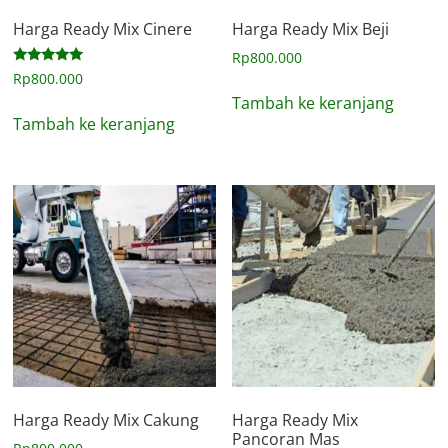
Harga Ready Mix Cinere
Harga Ready Mix Beji
Rp
800.000
Dinilai
Rp
800.000
5.00
Tambah ke keranjang
dari 5
Tambah ke keranjang
Harga Ready Mix Cakung
Harga Ready Mix
Pancoran Mas