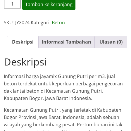
Kuantitas
Tambah ke keranjang
Harga
Jayamix
SKU:
JYX024
Kategori:
Beton
Gunung
Putri
Deskripsi
Informasi Tambahan
Ulasan (0)
Deskripsi
Informasi harga jayamix Gunung Putri per m3, jual
beton terdekat untuk keperluan berbagai pengecoran
dak lantai beton di Kecamatan Gunung Putri,
Kabupaten Bogor, Jawa Barat Indonesia.
Kecamatan Gunung Putri, yang terletak di Kabupaten
Bogor Provinsi Jawa Barat, Indonesia, adalah sebuah
wilayah yang berkembang pesat. Pertumbuhan ini tak