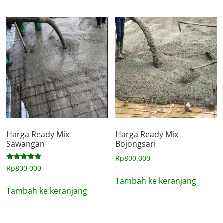
Harga Ready Mix
Harga Ready Mix
Sawangan
Bojongsari
Rp
800.000
Dinilai
Rp
800.000
5.00
Tambah ke keranjang
dari 5
Tambah ke keranjang