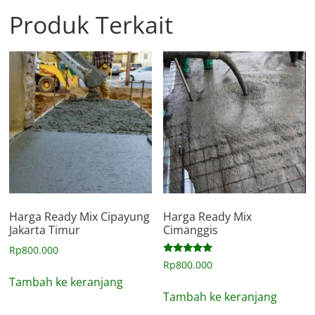
Produk Terkait
Harga Ready Mix Cipayung
Harga Ready Mix
Jakarta Timur
Cimanggis
Rp
800.000
Dinilai
Rp
800.000
5.00
Tambah ke keranjang
dari 5
Tambah ke keranjang