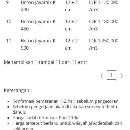
9
Beton Jayamix K
12 ± 2
IDR 1.120.000
400
cm
/m3
10
Beton Jayamix K
12 ± 2
IDR 1.180.000
450
cm
/m3
11
Beton Jayamix K
12 ± 2
IDR 1.250.000
500
cm
/m3
Menampilkan 1 sampai 11 dari 11 entri
❮
1
❯
Keterangan :
Konfirmasi pemesanan 1-2 hari sebelum pengecoran
Sebelum pengerjaan akan di lakukan survey terlebih
dahulu
Harga sudah termasuk Ppn 10 %
Harga tersebut berlaku untuk wilayah Jabodetabek dan
sekitarnya