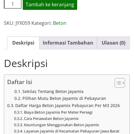
Kuantitas
Tambah ke keranjang
Harga
Jayamix
SKU:
JYX059
Kategori:
Beton
Pebayuran
Deskripsi
Informasi Tambahan
Ulasan (0)
Deskripsi
Daftar Isi
Sekilas Tentang Beton Jayamix
Pilihan Mutu Beton Jayamix di Pebayuran
Daftar Harga Beton Jayamix Pebayuran Per M3 2026
Biaya Beton Jayamix Per Meter Persegi
Cara Perawatan Beton Jayamix
Keuntungan Menggunakan Beton jayamix
Layanan Jayamix di Kecamatan Pebayuran Jawa Barat