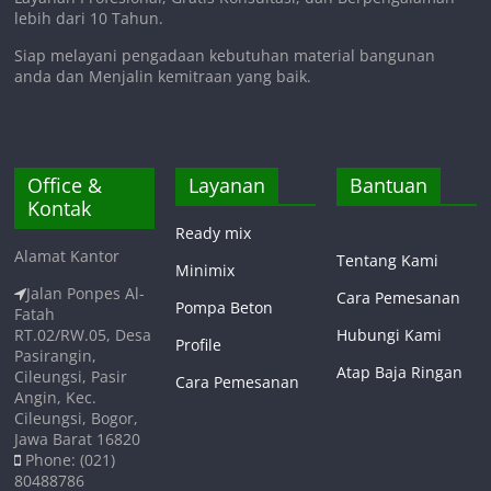
lebih dari 10 Tahun.
Siap melayani pengadaan kebutuhan material bangunan
anda dan Menjalin kemitraan yang baik.
Office &
Layanan
Bantuan
Kontak
Ready mix
Alamat Kantor
Tentang Kami
Minimix
Jalan Ponpes Al-
Cara Pemesanan
Pompa Beton
Fatah
RT.02/RW.05, Desa
Hubungi Kami
Profile
Pasirangin,
Atap Baja Ringan
Cileungsi, Pasir
Cara Pemesanan
Angin, Kec.
Cileungsi, Bogor,
Jawa Barat 16820
Phone: (021)
80488786