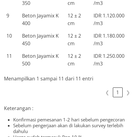
350
cm
/m3
9
Beton Jayamix K
12 ± 2
IDR 1.120.000
400
cm
/m3
10
Beton Jayamix K
12 ± 2
IDR 1.180.000
450
cm
/m3
11
Beton Jayamix K
12 ± 2
IDR 1.250.000
500
cm
/m3
Menampilkan 1 sampai 11 dari 11 entri
❮
1
❯
Keterangan :
Konfirmasi pemesanan 1-2 hari sebelum pengecoran
Sebelum pengerjaan akan di lakukan survey terlebih
dahulu