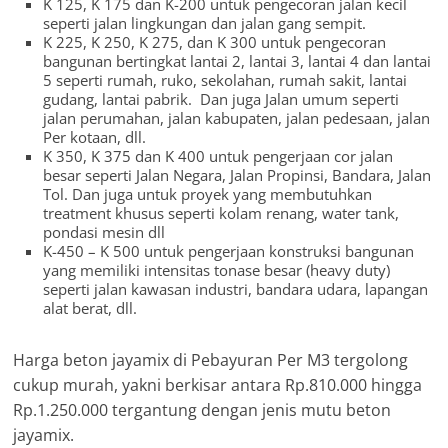
K 125, K 175 dan K-200 untuk pengecoran jalan kecil
seperti jalan lingkungan dan jalan gang sempit.
K 225, K 250, K 275, dan K 300 untuk pengecoran
bangunan bertingkat lantai 2, lantai 3, lantai 4 dan lantai
5 seperti rumah, ruko, sekolahan, rumah sakit, lantai
gudang, lantai pabrik. Dan juga Jalan umum seperti
jalan perumahan, jalan kabupaten, jalan pedesaan, jalan
Per kotaan, dll.
K 350, K 375 dan K 400 untuk pengerjaan cor jalan
besar seperti Jalan Negara, Jalan Propinsi, Bandara, Jalan
Tol. Dan juga untuk proyek yang membutuhkan
treatment khusus seperti kolam renang, water tank,
pondasi mesin dll
K-450 – K 500 untuk pengerjaan konstruksi bangunan
yang memiliki intensitas tonase besar (heavy duty)
seperti jalan kawasan industri, bandara udara, lapangan
alat berat, dll.
Harga beton jayamix di Pebayuran Per M3 tergolong
cukup murah, yakni berkisar antara Rp.810.000 hingga
Rp.1.250.000 tergantung dengan jenis mutu beton
jayamix.