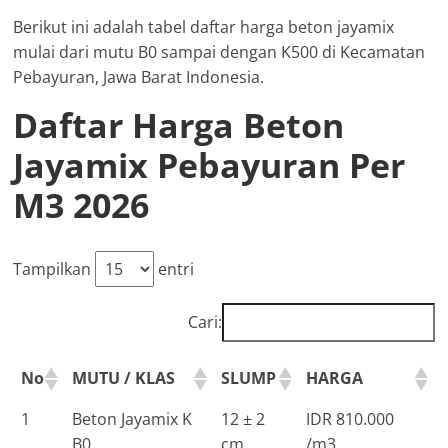
Berikut ini adalah tabel daftar harga beton jayamix
mulai dari mutu B0 sampai dengan K500 di Kecamatan
Pebayuran, Jawa Barat Indonesia.
Daftar Harga Beton
Jayamix Pebayuran Per
M3 2026
Tampilkan
entri
Cari:
No
MUTU / KLAS
SLUMP
HARGA
1
Beton Jayamix K
12 ± 2
IDR 810.000
B0
cm
/m3