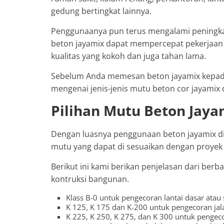
gedung bertingkat lainnya.
Penggunaanya pun terus mengalami peningka
beton jayamix dapat mempercepat pekerjaan 
kualitas yang kokoh dan juga tahan lama.
Sebelum Anda memesan beton jayamix kepada
mengenai jenis-jenis mutu beton cor jayamix d
Pilihan Mutu Beton Jaya
Dengan luasnya penggunaan beton jayamix di a
mutu yang dapat di sesuaikan dengan proyek 
Berikut ini kami berikan penjelasan dari ber
kontruksi bangunan.
Klass B-0 untuk pengecoran lantai dasar atau 
K 125, K 175 dan K-200 untuk pengecoran jalan
K 225, K 250, K 275, dan K 300 untuk pengecora