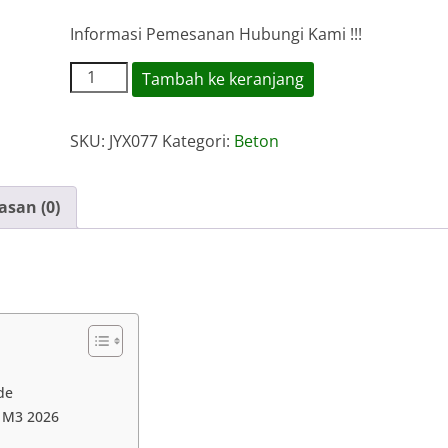
Informasi Pemesanan Hubungi Kami !!!
Kuantitas
Tambah ke keranjang
Harga
Jayamix
SKU:
JYX077
Kategori:
Beton
Pondok
Gede
asan (0)
de
r M3 2026