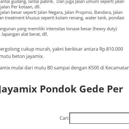
lantai gudang, lantai pabrik. Dan juga Jalan umum seperti jalan
alan Per kotaan, dll.
alan besar seperti Jalan Negara, Jalan Propinsi, Bandara, Jalan
 treatment khusus seperti kolam renang, water tank, pondasi
ngunan yang memiliki intensitas tonase besar (heavy duty)
lapangan alat berat, dll.
ergolong cukup murah, yakni berkisar antara Rp.810.000
 mutu beton jayamix.
jayamix mulai dari mutu B0 sampai dengan K500 di Kecamata
 Jayamix Pondok Gede Per
Cari: