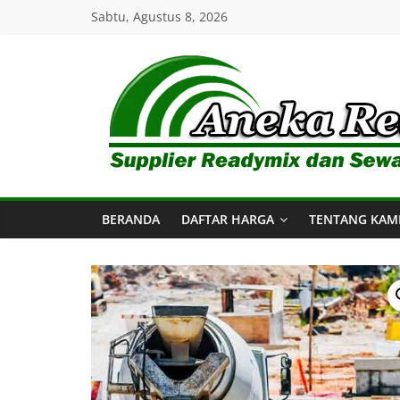
Skip
Sabtu, Agustus 8, 2026
to
content
Aneka
Readymix
BERANDA
DAFTAR HARGA
TENTANG KAM
Pusat
Penjualan
Online
Aneka
Beton
Ready
mix
di
Indonesia