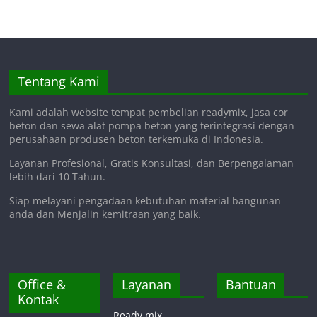
Tentang Kami
Kami adalah website tempat pembelian readymix, jasa cor
beton dan sewa alat pompa beton yang terintegrasi dengan
perusahaan produsen beton terkemuka di Indonesia.
Layanan Profesional, Gratis Konsultasi, dan Berpengalaman
lebih dari 10 Tahun.
Siap melayani pengadaan kebutuhan material bangunan
anda dan Menjalin kemitraan yang baik.
Office &
Layanan
Bantuan
Kontak
Ready mix