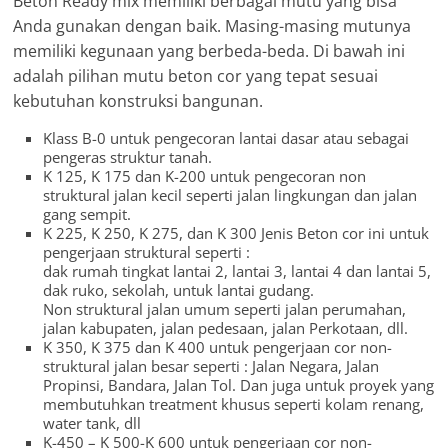
Beton Ready mix memiliki berbagai mutu yang bisa
Anda gunakan dengan baik. Masing-masing mutunya
memiliki kegunaan yang berbeda-beda. Di bawah ini
adalah pilihan mutu beton cor yang tepat sesuai
kebutuhan konstruksi bangunan.
Klass B-0 untuk pengecoran lantai dasar atau sebagai
pengeras struktur tanah.
K 125, K 175 dan K-200 untuk pengecoran non
struktural jalan kecil seperti jalan lingkungan dan jalan
gang sempit.
K 225, K 250, K 275, dan K 300 Jenis Beton cor ini untuk
pengerjaan struktural seperti :
dak rumah tingkat lantai 2, lantai 3, lantai 4 dan lantai 5,
dak ruko, sekolah, untuk lantai gudang.
Non struktural jalan umum seperti jalan perumahan,
jalan kabupaten, jalan pedesaan, jalan Perkotaan, dll.
K 350, K 375 dan K 400 untuk pengerjaan cor non-
struktural jalan besar seperti : Jalan Negara, Jalan
Propinsi, Bandara, Jalan Tol. Dan juga untuk proyek yang
membutuhkan treatment khusus seperti kolam renang,
water tank, dll
K-450 – K 500-K 600 untuk pengerjaan cor non-