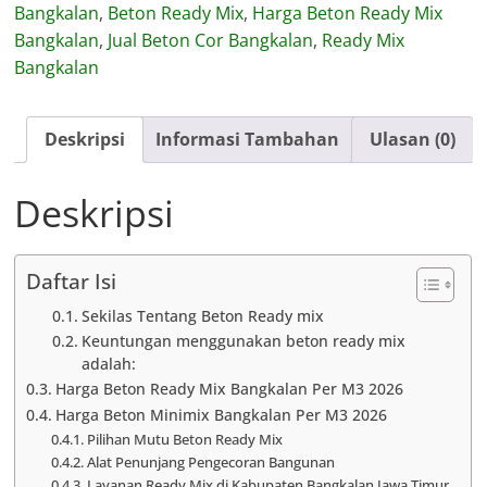
Bangkalan
,
Beton Ready Mix
,
Harga Beton Ready Mix
Mix
Bangkalan
,
Jual Beton Cor Bangkalan
,
Ready Mix
Bangkalan
Bangkalan
Deskripsi
Informasi Tambahan
Ulasan (0)
Deskripsi
Daftar Isi
Sekilas Tentang Beton Ready mix
Keuntungan menggunakan beton ready mix
adalah:
Harga Beton Ready Mix Bangkalan Per M3 2026
Harga Beton Minimix Bangkalan Per M3 2026
Pilihan Mutu Beton Ready Mix
Alat Penunjang Pengecoran Bangunan
Layanan Ready Mix di Kabupaten Bangkalan Jawa Timur