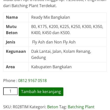
dari Batching Plant Terdekat.
Nama
Ready Mix Bangkalan
Mutu
B0, K175, K200, K225, K250, K300, K350,
Beton
K400, K450 dan K500.
Jenis
Fly Ash dan Non Fly Ash
Kegunaan
Dak Lantai, Jalan, Kolam Renang,
Gedung
Area
Kabupaten Bangkalan
Phone :
0812 9167 0518
Kuantitas
Tambah ke keranjang
Harga
Beton
SKU:
R028TIM
Kategori:
Beton
Tag:
Batching Plant
Ready