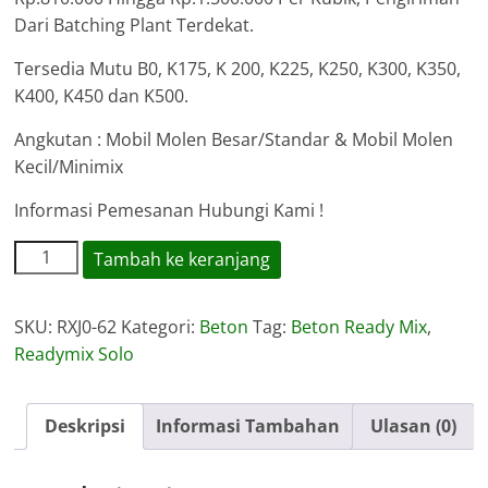
Dari Batching Plant Terdekat.
Tersedia Mutu B0, K175, K 200, K225, K250, K300, K350,
K400, K450 dan K500.
Angkutan : Mobil Molen Besar/Standar & Mobil Molen
Kecil/Minimix
Informasi Pemesanan Hubungi Kami !
Kuantitas
Tambah ke keranjang
Harga
Ready
SKU:
RXJ0-62
Kategori:
Beton
Tag:
Beton Ready Mix
,
Mix
Readymix Solo
Banjarsari
Deskripsi
Informasi Tambahan
Ulasan (0)