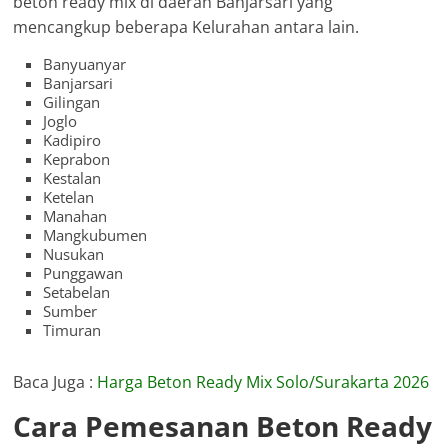
beton ready mix di daerah Banjarsari yang
mencangkup beberapa Kelurahan antara lain.
Banyuanyar
Banjarsari
Gilingan
Joglo
Kadipiro
Keprabon
Kestalan
Ketelan
Manahan
Mangkubumen
Nusukan
Punggawan
Setabelan
Sumber
Timuran
Baca Juga :
Harga Beton Ready Mix Solo/Surakarta 2026
Cara Pemesanan Beton Ready