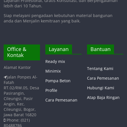
Layanan Profesional, Gratis Konsultasi, dan Berpengalaman
lebih dari 10 Tahun.
Siap melayani pengadaan kebutuhan material bangunan
anda dan Menjalin kemitraan yang baik.
Office &
Layanan
Bantuan
Kontak
Ready mix
Alamat Kantor
Tentang Kami
Minimix
Jalan Ponpes Al-
Cara Pemesanan
Pompa Beton
Fatah
RT.02/RW.05, Desa
Hubungi Kami
Profile
Pasirangin,
Atap Baja Ringan
Cileungsi, Pasir
Cara Pemesanan
Angin, Kec.
Cileungsi, Bogor,
Jawa Barat 16820
Phone: (021)
80488786