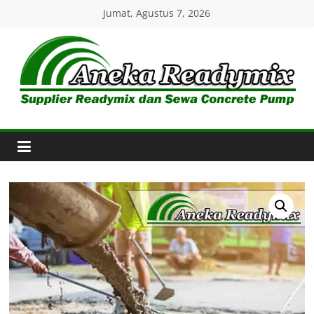
Skip
Jumat, Agustus 7, 2026
to
content
Aneka
Readymix
Pusat
Penjualan
Online
Aneka
Beton
Ready
mix
di
Indonesia