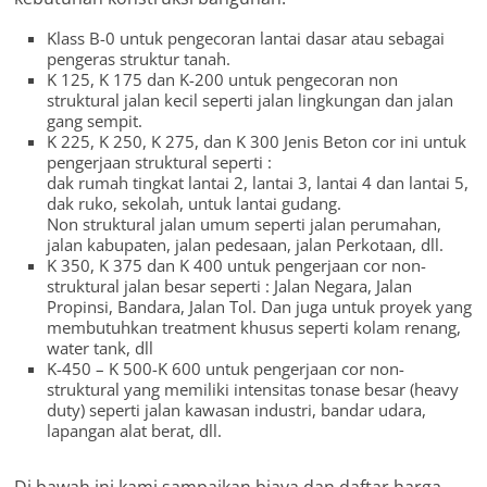
Klass B-0 untuk pengecoran lantai dasar atau sebagai
pengeras struktur tanah.
K 125, K 175 dan K-200 untuk pengecoran non
struktural jalan kecil seperti jalan lingkungan dan jalan
gang sempit.
K 225, K 250, K 275, dan K 300 Jenis Beton cor ini untuk
pengerjaan struktural seperti :
dak rumah tingkat lantai 2, lantai 3, lantai 4 dan lantai 5,
dak ruko, sekolah, untuk lantai gudang.
Non struktural jalan umum seperti jalan perumahan,
jalan kabupaten, jalan pedesaan, jalan Perkotaan, dll.
K 350, K 375 dan K 400 untuk pengerjaan cor non-
struktural jalan besar seperti : Jalan Negara, Jalan
Propinsi, Bandara, Jalan Tol. Dan juga untuk proyek yang
membutuhkan treatment khusus seperti kolam renang,
water tank, dll
K-450 – K 500-K 600 untuk pengerjaan cor non-
struktural yang memiliki intensitas tonase besar (heavy
duty) seperti jalan kawasan industri, bandar udara,
lapangan alat berat, dll.