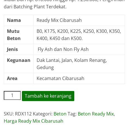
dari Batching Plant Terdekat.
Nama
Ready Mix Cibarusah
Mutu
B0, K175, K200, K225, K250, K300, K350,
Beton
K400, K450 dan K500.
Jenis
Fly Ash dan Non Fly Ash
Kegunaan
Dak Lantai, Jalan, Kolam Renang,
Gedung
Area
Kecamatan Cibarusah
Kuantitas
Tambah ke keranjang
Harga
Ready
SKU:
RDX112
Kategori:
Beton
Tag:
Beton Ready Mix
,
Mix
Harga Ready Mix Cibarusah
Cibarusah