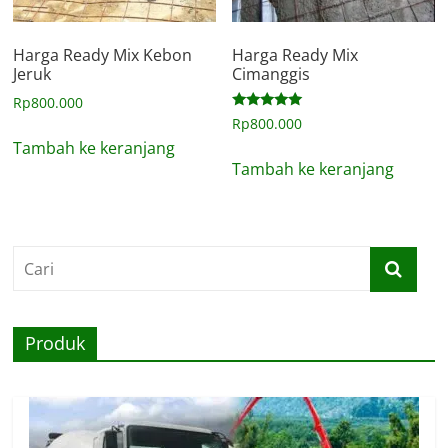
Harga Ready Mix Kebon
Harga Ready Mix
Jeruk
Cimanggis
Rp
800.000
Dinilai
Rp
800.000
5.00
Tambah ke keranjang
dari 5
Tambah ke keranjang
Produk