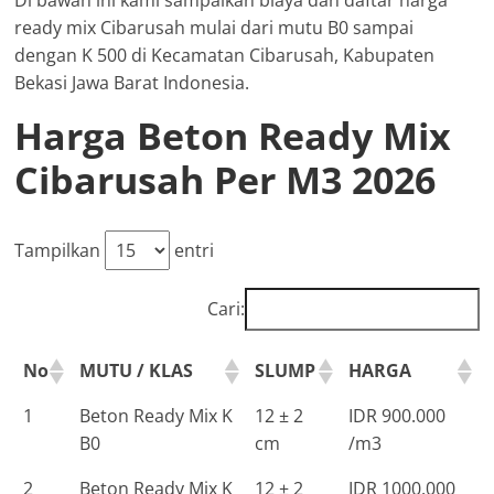
Di bawah ini kami sampaikan biaya dan daftar harga
ready mix Cibarusah mulai dari mutu B0 sampai
dengan K 500 di Kecamatan Cibarusah, Kabupaten
Bekasi Jawa Barat Indonesia.
Harga Beton Ready Mix
Cibarusah Per M3 2026
Tampilkan
entri
Cari:
No
MUTU / KLAS
SLUMP
HARGA
1
Beton Ready Mix K
12 ± 2
IDR 900.000
B0
cm
/m3
2
Beton Ready Mix K
12 ± 2
IDR 1000.000