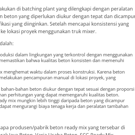
akukan di batching plant yang dilengkapi dengan peralatan
an beton yang diperlukan diukur dengan tepat dan dicampu
ikasi yang diinginkan. Setelah mencapai konsistensi yang
 ke lokasi proyek menggunakan truk mixer.
dalah:
iproduksi dalam lingkungan yang terkontrol dengan menggunakan
ni memastikan bahwa kualitas beton konsisten dan memenuhi
ix menghemat waktu dalam proses konstruksi. Karena beton
i melakukan pencampuran manual di lokasi proyek, yang
t, bahan-bahan beton diukur dengan tepat sesuai dengan proporsi
lahan perhitungan yang dapat memengaruhi kualitas beton.
ady mix mungkin lebih tinggi daripada beton yang dicampur
dapat mengurangi biaya tenaga kerja dan peralatan tambahan
rapa produsen/pabrik beton ready mix yang tersebar di
rak Jaya Beton, Varia Usaha Beton, SCG Ready Mix