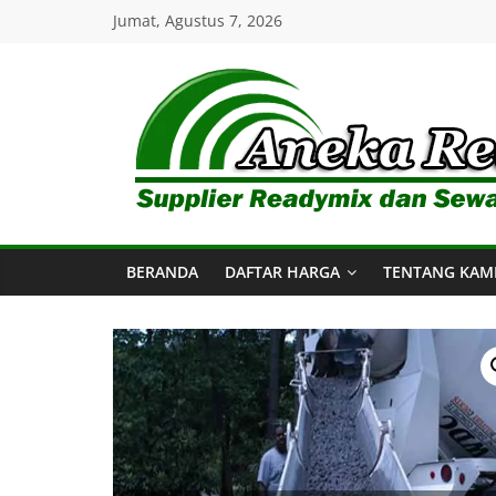
Skip
Jumat, Agustus 7, 2026
to
content
Aneka
Readymix
BERANDA
DAFTAR HARGA
TENTANG KAM
Pusat
Penjualan
Online
Aneka
Beton
Ready
mix
di
Indonesia