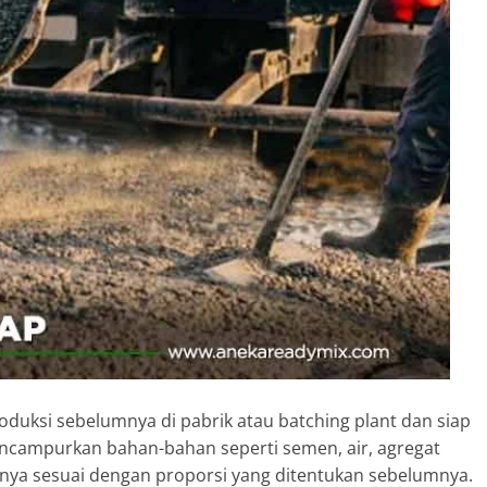
oduksi sebelumnya di pabrik atau batching plant dan siap
encampurkan bahan-bahan seperti semen, air, agregat
f lainnya sesuai dengan proporsi yang ditentukan sebelumnya.