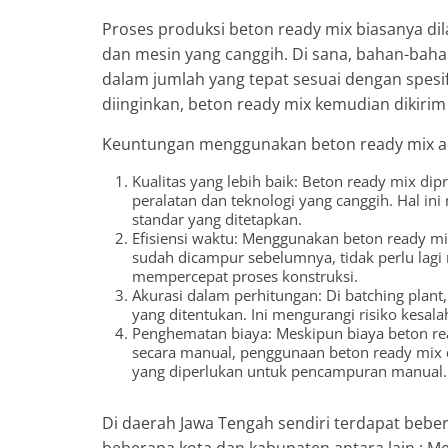
Proses produksi beton ready mix biasanya dil
dan mesin yang canggih. Di sana, bahan-bah
dalam jumlah yang tepat sesuai dengan spesif
diinginkan, beton ready mix kemudian dikirim
Keuntungan menggunakan beton ready mix a
Kualitas yang lebih baik: Beton ready mix d
peralatan dan teknologi yang canggih. Hal i
standar yang ditetapkan.
Efisiensi waktu: Menggunakan beton ready m
sudah dicampur sebelumnya, tidak perlu lag
mempercepat proses konstruksi.
Akurasi dalam perhitungan: Di batching plan
yang ditentukan. Ini mengurangi risiko kesa
Penghematan biaya: Meskipun biaya beton re
secara manual, penggunaan beton ready mix 
yang diperlukan untuk pencampuran manual.
Di daerah Jawa Tengah sendiri terdapat bebe
beberapa kota dan kabupaten antara lain : Me