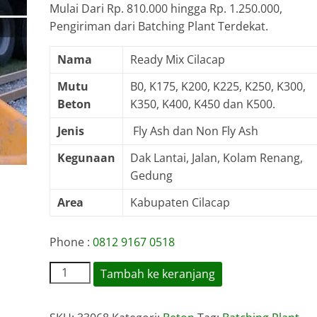
Mulai Dari Rp. 810.000 hingga Rp. 1.250.000,
Pengiriman dari Batching Plant Terdekat.
Nama
Ready Mix Cilacap
Mutu
B0, K175, K200, K225, K250, K300,
Beton
K350, K400, K450 dan K500.
Jenis
Fly Ash dan Non Fly Ash
Kegunaan
Dak Lantai, Jalan, Kolam Renang,
Gedung
Area
Kabupaten Cilacap
Phone :
0812 9167 0518
Kuantitas
Tambah ke keranjang
Harga
Ready