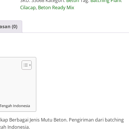
SKU:
33068
Kategori:
Beton
Tag:
Batching Plant
Mix
Cilacap
,
Beton Ready Mix
Cilacap
asan (0)
 Tengah Indonesia
kap Berbagai Jenis Mutu Beton. Pengiriman dari batching
gah Indonesia.