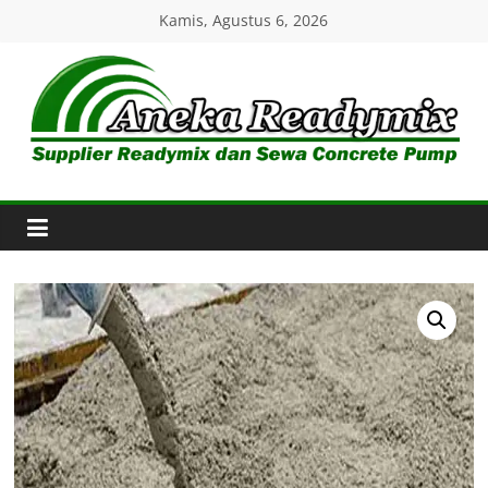
Skip
Kamis, Agustus 6, 2026
to
content
Aneka
Readymix
Pusat
Penjualan
Online
Aneka
Beton
Ready
mix
di
Indonesia