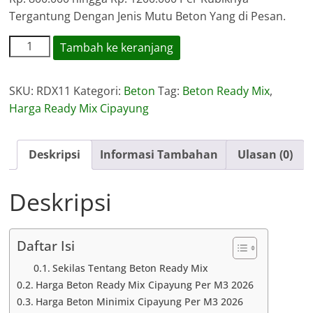
Tergantung Dengan Jenis Mutu Beton Yang di Pesan.
Kuantitas
Tambah ke keranjang
Harga
Ready
SKU:
RDX11
Kategori:
Beton
Tag:
Beton Ready Mix
,
Mix
Harga Ready Mix Cipayung
Cipayung
Deskripsi
Informasi Tambahan
Ulasan (0)
Deskripsi
Daftar Isi
Sekilas Tentang Beton Ready Mix
Harga Beton Ready Mix Cipayung Per M3 2026
Harga Beton Minimix Cipayung Per M3 2026