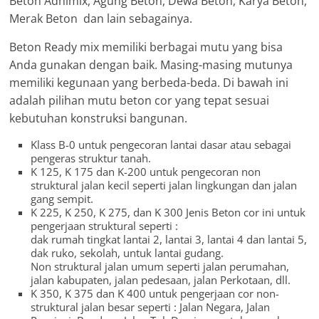
Beton Adhimix, Agung Beton, Dewa Beton, Karya Beton,
Merak Beton dan lain sebagainya.
Beton Ready mix memiliki berbagai mutu yang bisa
Anda gunakan dengan baik. Masing-masing mutunya
memiliki kegunaan yang berbeda-beda. Di bawah ini
adalah pilihan mutu beton cor yang tepat sesuai
kebutuhan konstruksi bangunan.
Klass B-0 untuk pengecoran lantai dasar atau sebagai
pengeras struktur tanah.
K 125, K 175 dan K-200 untuk pengecoran non
struktural jalan kecil seperti jalan lingkungan dan jalan
gang sempit.
K 225, K 250, K 275, dan K 300 Jenis Beton cor ini untuk
pengerjaan struktural seperti :
dak rumah tingkat lantai 2, lantai 3, lantai 4 dan lantai 5,
dak ruko, sekolah, untuk lantai gudang.
Non struktural jalan umum seperti jalan perumahan,
jalan kabupaten, jalan pedesaan, jalan Perkotaan, dll.
K 350, K 375 dan K 400 untuk pengerjaan cor non-
struktural jalan besar seperti : Jalan Negara, Jalan