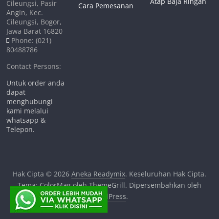
Atap Baja Ringan
Cileungsi, Pasir
Cara Pemesanan
Angin, Kec.
Cileungsi, Bogor,
Jawa Barat 16820
Phone: (021)
80488786
Contact Persons:
Untuk order anda
dapat
menghubungi
kami melalui
whatsapp &
Telepon.
Hak Cipta © 2026
Aneka Readymix
. Keseluruhan Hak Cipta.
Tema:
ColorMag
oleh ThemeGrill. Dipersembahkan oleh
WordPress
.