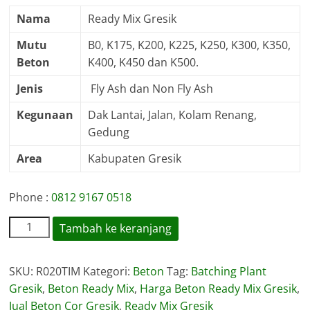
Nama
Ready Mix Gresik
Mutu
B0, K175, K200, K225, K250, K300, K350,
Beton
K400, K450 dan K500.
Jenis
Fly Ash dan Non Fly Ash
Kegunaan
Dak Lantai, Jalan, Kolam Renang,
Gedung
Area
Kabupaten Gresik
Phone :
0812 9167 0518
Kuantitas
Tambah ke keranjang
Harga
Ready
SKU:
R020TIM
Kategori:
Beton
Tag:
Batching Plant
Mix
Gresik
,
Beton Ready Mix
,
Harga Beton Ready Mix Gresik
,
Gresik
Jual Beton Cor Gresik
,
Ready Mix Gresik