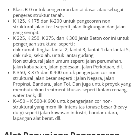
Klass B-0 untuk pengecoran lantai dasar atau sebagai
pengeras struktur tanah.
K 125, K 175 dan K-200 untuk pengecoran non
struktural jalan kecil seperti jalan lingkungan dan jalan
gang sempit.
K 225, K 250, K 275, dan K 300 Jenis Beton cor ini untuk
pengerjaan struktural seperti :
dak rumah tingkat lantai 2, lantai 3, lantai 4 dan lantai 5,
dak ruko, sekolah, untuk lantai gudang.
Non struktural jalan umum seperti jalan perumahan,
jalan kabupaten, jalan pedesaan, jalan Perkotaan, dll.
K 350, K 375 dan K 400 untuk pengerjaan cor non-
struktural jalan besar seperti : Jalan Negara, Jalan
Propinsi, Bandara, Jalan Tol. Dan juga untuk proyek yang
membutuhkan treatment khusus seperti kolam renang,
water tank, dll
K-450 – K 500-K 600 untuk pengerjaan cor non-
struktural yang memiliki intensitas tonase besar (heavy
duty) seperti jalan kawasan industri, bandar udara,
lapangan alat berat, dll.