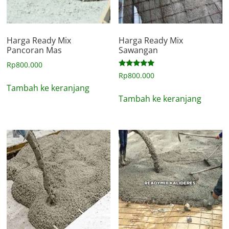
Harga Ready Mix
Harga Ready Mix
Pancoran Mas
Sawangan
Rp
800.000
Dinilai
Rp
800.000
5.00
Tambah ke keranjang
dari 5
Tambah ke keranjang