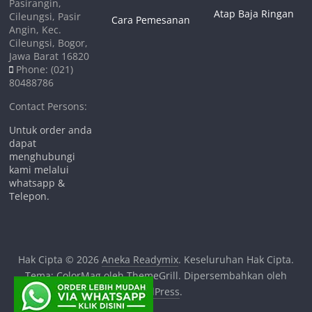
Pasirangin,
Atap Baja Ringan
Cileungsi, Pasir
Cara Pemesanan
Angin, Kec.
Cileungsi, Bogor,
Jawa Barat 16820
Phone: (021)
80488786
Contact Persons:
Untuk order anda
dapat
menghubungi
kami melalui
whatsapp &
Telepon.
Hak Cipta © 2026
Aneka Readymix
. Keseluruhan Hak Cipta.
Tema:
ColorMag
oleh ThemeGrill. Dipersembahkan oleh
WordPress
.