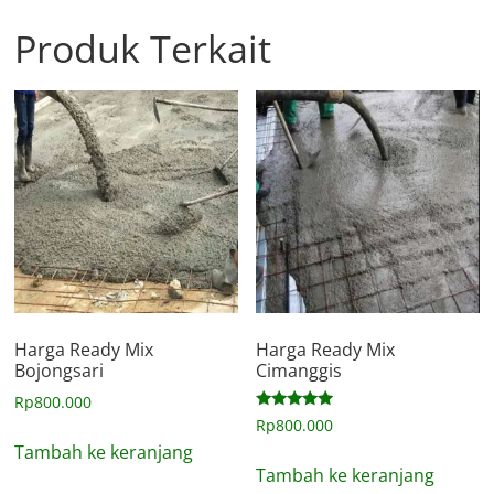
Produk Terkait
Harga Ready Mix
Harga Ready Mix
Bojongsari
Cimanggis
Rp
800.000
Dinilai
Rp
800.000
5.00
Tambah ke keranjang
dari 5
Tambah ke keranjang