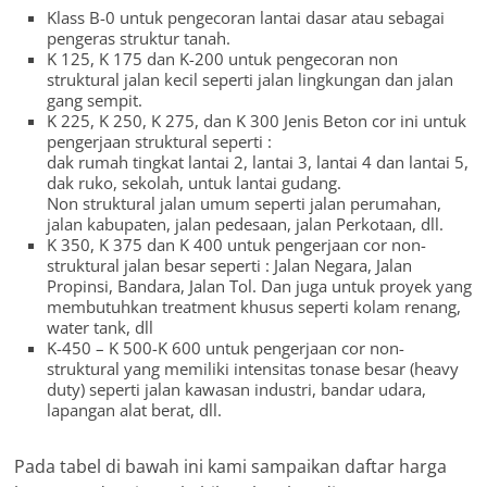
Klass B-0 untuk pengecoran lantai dasar atau sebagai
pengeras struktur tanah.
K 125, K 175 dan K-200 untuk pengecoran non
struktural jalan kecil seperti jalan lingkungan dan jalan
gang sempit.
K 225, K 250, K 275, dan K 300 Jenis Beton cor ini untuk
pengerjaan struktural seperti :
dak rumah tingkat lantai 2, lantai 3, lantai 4 dan lantai 5,
dak ruko, sekolah, untuk lantai gudang.
Non struktural jalan umum seperti jalan perumahan,
jalan kabupaten, jalan pedesaan, jalan Perkotaan, dll.
K 350, K 375 dan K 400 untuk pengerjaan cor non-
struktural jalan besar seperti : Jalan Negara, Jalan
Propinsi, Bandara, Jalan Tol. Dan juga untuk proyek yang
membutuhkan treatment khusus seperti kolam renang,
water tank, dll
K-450 – K 500-K 600 untuk pengerjaan cor non-
struktural yang memiliki intensitas tonase besar (heavy
duty) seperti jalan kawasan industri, bandar udara,
lapangan alat berat, dll.
Pada tabel di bawah ini kami sampaikan daftar harga