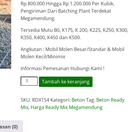
Rp.800.000 Hingga Rp.1.200.000 Per Kubik,
Pengiriman Dari Batching Plant Terdekat
Megamendung.
Tersedia Mutu B0, K175, K 200, K225, K250, K300,
K350, K400, K450 dan K500.
Angkutan : Mobil Molen Besar/Standar & Mobil
Molen Kecil/Minimix
Informasi Pemesanan Hubungi Kami !
Kuantitas
Tambah ke keranjang
Harga
Ready
SKU:
RDX154
Kategori:
Beton
Tag:
Beton Ready
Mix
Mix
,
Harga Ready Mix Megamendung
Megamendung
asan (0)