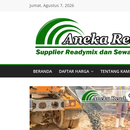
Skip
Jumat, Agustus 7, 2026
to
content
Aneka
Readymix
BERANDA
DAFTAR HARGA
TENTANG KAM
Pusat
Penjualan
Online
Aneka
Beton
Ready
mix
di
Indonesia