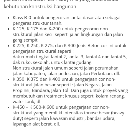
kebutuhan konstruksi bangunan.
Klass B-0 untuk pengecoran lantai dasar atau sebagai
pengeras struktur tanah.
K 125, K 175 dan K-200 untuk pengecoran non
struktural jalan kecil seperti jalan lingkungan dan jalan
gang sempit.
K 225, K 250, K 275, dan K 300 Jenis Beton cor ini untuk
pengerjaan struktural seperti :
dak rumah tingkat lantai 2, lantai 3, lantai 4 dan lantai 5,
dak ruko, sekolah, untuk lantai gudang.
Non struktural jalan umum seperti jalan perumahan,
jalan kabupaten, jalan pedesaan, jalan Perkotaan, dll.
K 350, K 375 dan K 400 untuk pengerjaan cor non-
struktural jalan besar seperti : Jalan Negara, Jalan
Propinsi, Bandara, Jalan Tol. Dan juga untuk proyek yang
membutuhkan treatment khusus seperti kolam renang,
water tank, dll
K-450 – K 500-K 600 untuk pengerjaan cor non-
struktural yang memiliki intensitas tonase besar (heavy
duty) seperti jalan kawasan industri, bandar udara,
lapangan alat berat, dll.