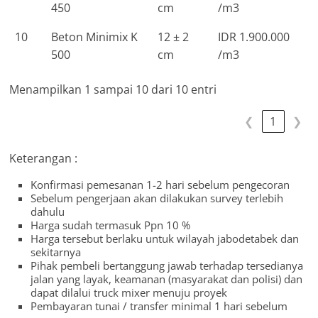
450
cm
/m3
10
Beton Minimix K
12 ± 2
IDR 1.900.000
500
cm
/m3
Menampilkan 1 sampai 10 dari 10 entri
❮
1
❯
Keterangan :
Konfirmasi pemesanan 1-2 hari sebelum pengecoran
Sebelum pengerjaan akan dilakukan survey terlebih
dahulu
Harga sudah termasuk Ppn 10 %
Harga tersebut berlaku untuk wilayah jabodetabek dan
sekitarnya
Pihak pembeli bertanggung jawab terhadap tersedianya
jalan yang layak, keamanan (masyarakat dan polisi) dan
dapat dilalui truck mixer menuju proyek
Pembayaran tunai / transfer minimal 1 hari sebelum