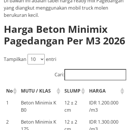
Di bawah ini adalah tabel harga ready mix Pagedangan
yang diangkut menggunakan mobil truck molen
berukuran kecil.
Harga Beton Minimix
Pagedangan Per M3 2026
Tampilkan
entri
Cari:
No
MUTU / KLAS
SLUMP
HARGA
1
Beton Minimix K
12 ± 2
IDR 1.200.000
B0
cm
/m3
2
Beton Minimix K
12 ± 2
IDR 1.300.000
175
cm
/m3