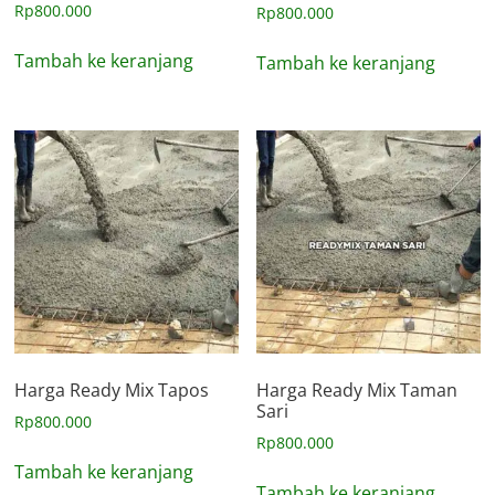
Dinilai
Rp
800.000
Rp
800.000
5.00
dari 5
Tambah ke keranjang
Tambah ke keranjang
Harga Ready Mix Tapos
Harga Ready Mix Taman
Sari
Rp
800.000
Rp
800.000
Tambah ke keranjang
Tambah ke keranjang