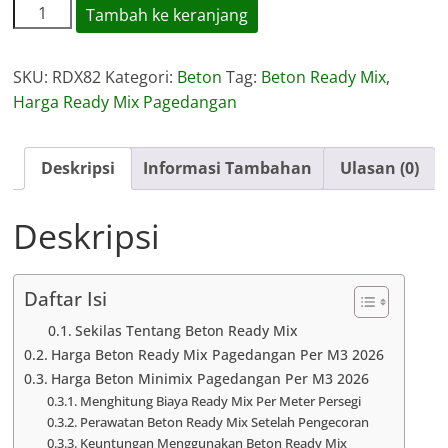
Kuantitas
Tambah ke keranjang
Harga
Ready
SKU:
RDX82
Kategori:
Beton
Tag:
Beton Ready Mix
,
Mix
Harga Ready Mix Pagedangan
Pagedangan
Deskripsi
Informasi Tambahan
Ulasan (0)
Deskripsi
Daftar Isi
Sekilas Tentang Beton Ready Mix
Harga Beton Ready Mix Pagedangan Per M3 2026
Harga Beton Minimix Pagedangan Per M3 2026
Menghitung Biaya Ready Mix Per Meter Persegi
Perawatan Beton Ready Mix Setelah Pengecoran
Keuntungan Menggunakan Beton Ready Mix