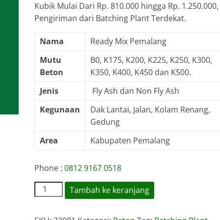
Kubik Mulai Dari Rp. 810.000 hingga Rp. 1.250.000,
Pengiriman dari Batching Plant Terdekat.
Nama
Ready Mix Pemalang
Mutu
B0, K175, K200, K225, K250, K300,
Beton
K350, K400, K450 dan K500.
Jenis
Fly Ash dan Non Fly Ash
Kegunaan
Dak Lantai, Jalan, Kolam Renang,
Gedung
Area
Kabupaten Pemalang
Phone :
0812 9167 0518
Kuantitas
Tambah ke keranjang
Harga
Ready