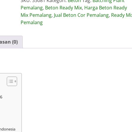
SKU:
33081
Kategori:
Beton
Tag:
Batching Plant
Mix
Pemalang
,
Beton Ready Mix
,
Harga Beton Ready
Pemalang
Mix Pemalang
,
Jual Beton Cor Pemalang
,
Ready Mi
Pemalang
asan (0)
26
Indonesia