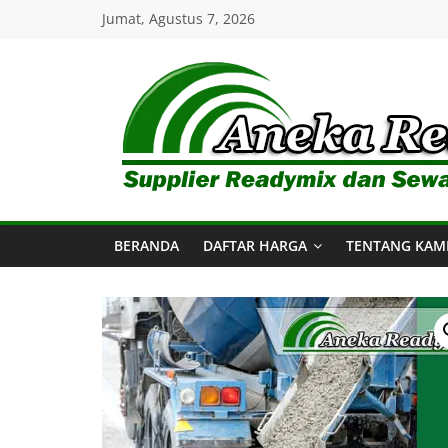
Skip
Jumat, Agustus 7, 2026
to
content
Aneka
Readymix
BERANDA
DAFTAR HARGA
TENTANG KAM
Pusat
Penjualan
Online
Aneka
Beton
Ready
mix
di
Indonesia