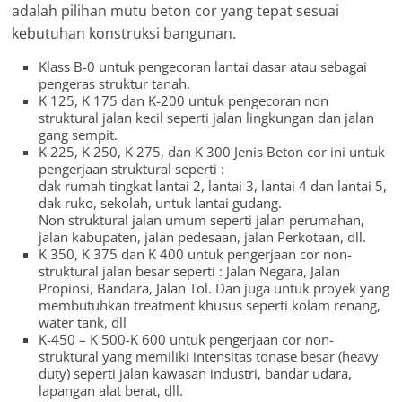
adalah pilihan mutu beton cor yang tepat sesuai
kebutuhan konstruksi bangunan.
Klass B-0 untuk pengecoran lantai dasar atau sebagai
pengeras struktur tanah.
K 125, K 175 dan K-200 untuk pengecoran non
struktural jalan kecil seperti jalan lingkungan dan jalan
gang sempit.
K 225, K 250, K 275, dan K 300 Jenis Beton cor ini untuk
pengerjaan struktural seperti :
dak rumah tingkat lantai 2, lantai 3, lantai 4 dan lantai 5,
dak ruko, sekolah, untuk lantai gudang.
Non struktural jalan umum seperti jalan perumahan,
jalan kabupaten, jalan pedesaan, jalan Perkotaan, dll.
K 350, K 375 dan K 400 untuk pengerjaan cor non-
struktural jalan besar seperti : Jalan Negara, Jalan
Propinsi, Bandara, Jalan Tol. Dan juga untuk proyek yang
membutuhkan treatment khusus seperti kolam renang,
water tank, dll
K-450 – K 500-K 600 untuk pengerjaan cor non-
struktural yang memiliki intensitas tonase besar (heavy
duty) seperti jalan kawasan industri, bandar udara,
lapangan alat berat, dll.