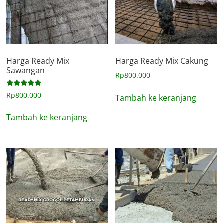
Harga Ready Mix
Harga Ready Mix Cakung
Sawangan
Rp
800.000
Dinilai
Rp
800.000
Tambah ke keranjang
5.00
dari 5
Tambah ke keranjang