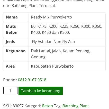
dari Batching Plant Terdekat.
Nama
Ready Mix Purwokerto
Mutu
B0, K175, K200, K225, K250, K300, K350,
Beton
K400, K450 dan K500.
Jenis
Fly Ash dan Non Fly Ash
Kegunaan
Dak Lantai, Jalan, Kolam Renang,
Gedung
Area
Kabupaten Purwokerto
Phone :
0812 9167 0518
Kuantitas
Tambah ke keranjang
Harga
Ready
SKU:
33097
Kategori:
Beton
Tag:
Batching Plant
Mix